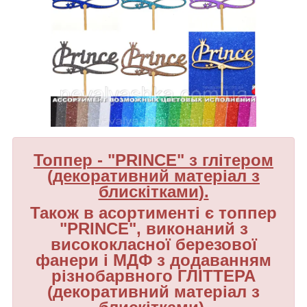
То
ппер - "
PRINCE
" з глітером
(
декоративний матеріал з
блискітками
)
.
Також в асортименті є топпер
"
PRINCE
",
виконаний з
висококласної березової
фанери і
МДФ з
додаванням
різнобарвного ГЛІТТЕРА
(
декоративний матеріал з