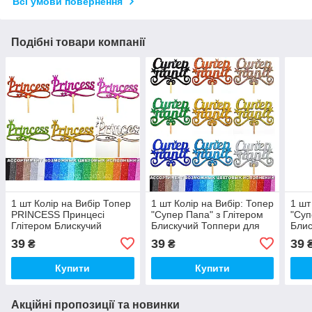
Всі умови повернення
Подібні товари компанії
1 шт Колір на Вибір Топер
1 шт Колір на Вибір: Топер
1 шт
PRINCESS Принцесі
"Супер Папа" з Глітером
"Суп
Глітером Блискучий
Блискучий Топпери для
Блис
Топпери для Торта Топер
Торта Топер Дерев'яний
Торт
39
39
39
₴
₴
Дерев'яний Букета Квітів
Букета Квітів
Буке
Купити
Купити
Акційні пропозиції та новинки