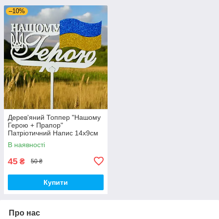
–10%
Дерев'яний Топпер "Нашому
Герою + Прапор"
Патріотичний Напис 14х9см
Білий Топер для Торта
В наявності
Букета Квіти Фігурка
Захиснику України
45
₴
50 ₴
Купити
Про нас