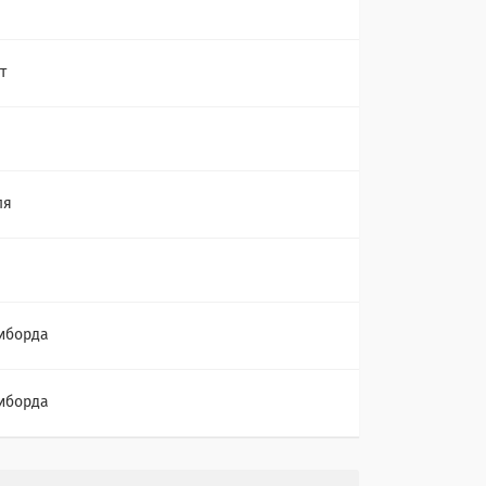
т
ля
иборда
иборда