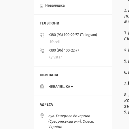
Неваляшка
л
м
+380 (93) 100-22-77
Telegram
с
Lifecell
+380 (96) 100-22-77
Kyivstar
НЕВАЛЯШКА ♥️
к
з
вул. Генерала Бочарова
(Суворівський р-н), Одеса,
Україна