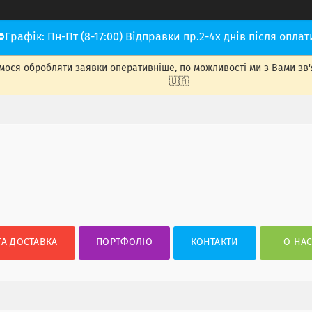
⛔Графік: Пн-Пт (8-17:00) Відправки пр.2-4х днів після оплат
ося обробляти заявки оперативніше, по можливості ми з Вами зв'яже
🇺🇦
ТА ДОСТАВКА
ПОРТФОЛІО
КОНТАКТИ
О НА