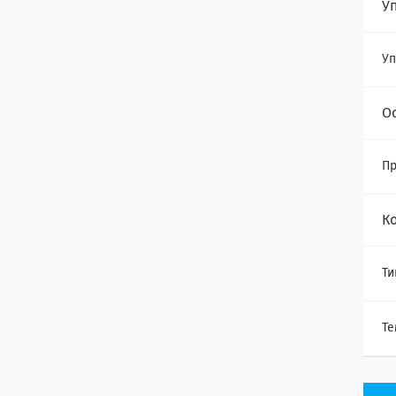
У
Уп
О
Пр
К
Ти
Те