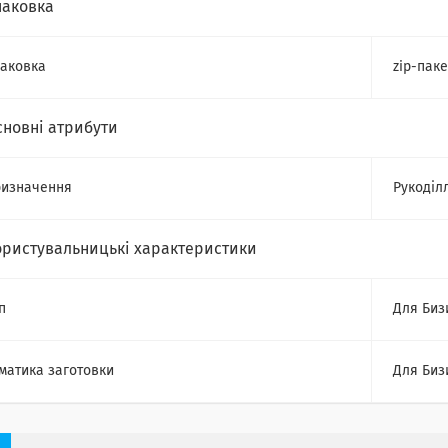
паковка
аковка
zip-паке
сновні атрибути
изначення
Рукоділ
ористувальницькі характеристики
п
Для Биз
матика заготовки
Для Биз