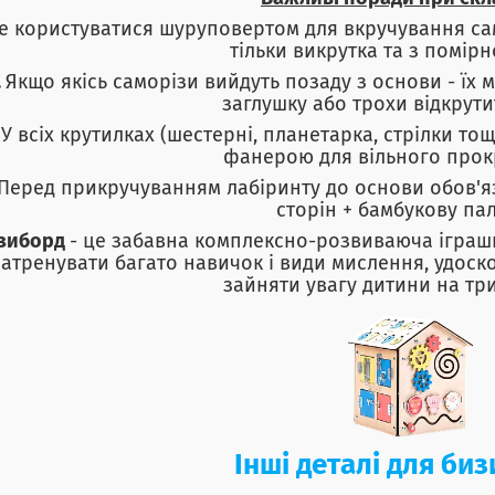
е користуватися шуруповертом для вкручування сам
тільки викрутка та з помір
.
Якщо якісь саморізи вийдуть позаду з основи - їх
заглушку або трохи відкрути
.
У всіх крутилках (шестерні, планетарка, стрілки т
фанерою для вільного прок
Перед прикручуванням лабіринту до основи обов'яз
сторін + бамбукову пал
зиборд
- це забавна комплексно-розвиваюча іграш
атренувати багато навичок і види мислення, удоск
зайняти увагу дитини на тр
Інші деталі для би