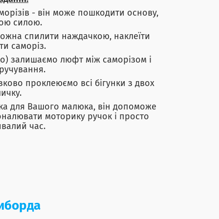
орізів - він може пошкодити основу,
ною силою.
 можна спилити наждачкою, наклеїти
ти саморіз.
ощо) залишаємо люфт між саморізом і
ручування.
ково проклеюємо всі бігунки з двох
ичку.
ка для Вашого малюка, він допоможе
оналювати моторику ручок і просто
ивалий час.
зиборда