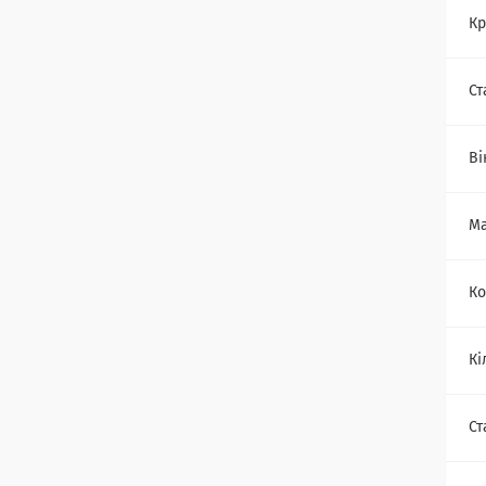
Кр
Ст
Ві
Ма
Ко
Кі
Ст