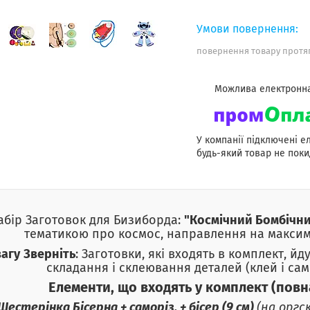
повернення товару протяг
У компанії підключені е
будь-який товар не поки
абір Заготовок для Бизиборда:
"Космічний Бомбічн
тематикою про космос, направлення на максим
вагу
Зверніть
:
Заготовки, які входять в комплект, йд
складання і склеювання деталей (клей і сам
Елементи, що входять у комплект (повн
Шестерінка Бісерна + саморіз, + бісер (9 см)
(на оргс