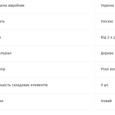
аїна виробник
Україна
ать
Унісекс
к
Від 2-х 
теріал
Дерево
лір
Різні ко
лькість складових елементів
9 шт.
ан
Новий