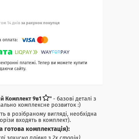
ом 14 днів
за рахунок покупця
лектронні платежі. Тепер ви можете купити
даючи сайту.
ий Комплект 9в1
"
- базові деталі з
ально комплексне розвиток :)
уть в розібраному вигляді, необхідна
орізи входять в комплект).
а готова комплектація):
клі захисна плівка з 2х сторін)