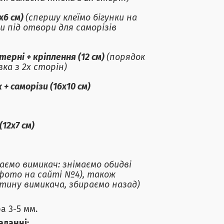
х6 см)
(спершу клеїмо бігунки на
и під отвори для саморізів
ерні + кріплення (12 см)
(порядок
ка з 2х сторін)
+ саморізи (16х10 см)
12х7 см)
ємо вимикач: знімаємо обидві
 фото на сайті №4), також
тину вимикача, збираємо назад)
а 3-5 мм.
аданні: