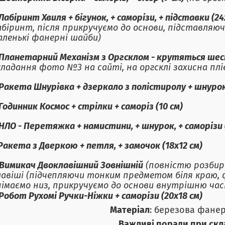
Лабіринт Хвиля + бігунок, + саморізи, + підставки (24
абіринт, після прикручуємо до основи, підставляюч
аленькі фанерні шайби)
Планетарний Механізм з Оргсклом - крутяться шест
кладання фото №3 на сайті, на оргсклі захисна плів
Ракета Шнурівка + дзеркало з полістиролу + шнурок 
Годинник Космос + стрілки + саморіз (10 см)
НЛО - Перетяжка + намистини, + шнурок, + саморізи (
Ракета з Дверкою + петля, + замочок (18х12 см)
Вимикач Двоклавішний Зовнішній
(повністю розбира
лавіші (підчепляючи тонким предметом біля краю,
німаємо низ, прикручуємо до основи внутрішню час
Робот Рухомі Ручки-Ніжки + саморізи (20х18 см)
Матеріал
: березова фанер
Важливі поради при скл