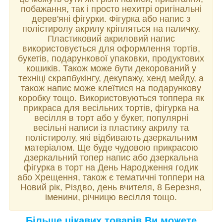
побажання, так і просто нехитрі оригінальні
дерев'яні фігурки. Фігурка або напис з
полістиролу акрилу кріпляться на паличку.
Пластиковий акриловий напис
використовується для оформлення тортів,
букетів, подарункової упаковки, продуктових
кошиків. Також може бути декорований у
техніці скрапбукінгу, декупажу, хенд мейду, а
також напис може клеїтися на подарункову
коробку тощо. Використовуються топпера як
прикраса для весільних тортів, фігурка на
весілля в торт або у букет, популярні
весільні написи із пластику акрилу та
полістиролу, які відбивають дзеркальним
матеріалом. Ще буде чудовою прикрасою
дзеркальний топер напис або дзеркальна
фігурка в торт на День Народження годик
або Хрещення, також є тематичні топпери на
Новий рік, Різдво, день вчителя, 8 Березня,
іменини, річницю весілля тощо.
Більше цікавих товарів Ви можете