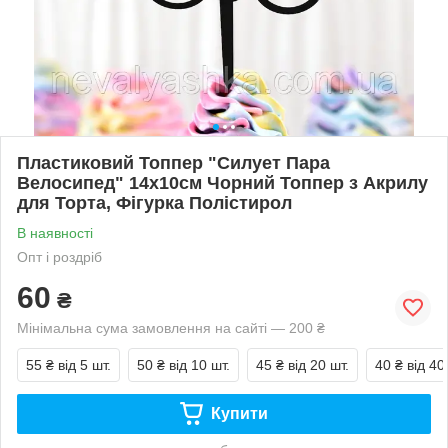
Пластиковий Топпер "Силует Пара
Велосипед" 14х10cм Чорний Топпер з Акрилу
для Торта, Фігурка Полістирол
В наявності
Опт і роздріб
60
₴
Мінімальна сума замовлення на сайті — 200 ₴
55 ₴
від 5 шт.
50 ₴
від 10 шт.
45 ₴
від 20 шт.
40 ₴
від 40
Купити