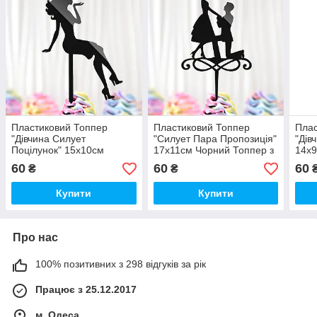
Пластиковий Топпер
Пластиковий Топпер
Плас
"Дівчина Силует
"Силует Пара Пропозиція"
"Дів
Поцілунок" 15х10cм
17х11cм Чорний Топпер з
14х9
Чорний Топпер з Акрилу
Акрилу для Торта, Фігурка
Акри
60
60
60
₴
₴
для Торта, Фігурка
Полістирол
Полі
Полістирол
Купити
Купити
Про нас
100% позитивних з 298 відгуків за рік
Працює з 25.12.2017
м. Одеса