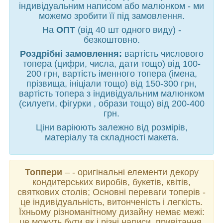
індивідуальним написом або малюнком - ми
можемо зробити її під замовлення.
На
ОПТ
(від 40 шт одного виду) -
безкоштовно.
Роздрібні замовлення:
вартість числового
топера (цифри, числа, дати тощо) від 100-
200 грн, вартість іменного топера (імена,
прізвища, ініціали тощо) від 150-300 грн,
вартість топера з індивідуальним малюнком
(силуети, фігурки , образи тощо) від 200-400
грн.
Ціни варіюють залежно від розмірів,
матеріалу та складності макета.
Топпери
– - оригінальні елементи декору
кондитерських виробів, букетів, квітів,
святкових столів; Основні переваги топерів -
це індивідуальність, витонченість і легкість.
Їхньому різноманітному дизайну немає межі:
це можуть бути як і різні написи, привітання,