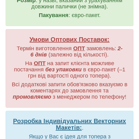
Розмір
: у назві, вказаний з урахуванням
довжини палички (не знімна).
Пакування
: євро-пакет.
Умови Оптових Поставок:
Термін виготовлення
ОПТ
замовлень:
2-
6 днів
(залежно від кількості).
На
ОПТ
на запит клієнта можливе
постачання
без упаковки
в євро-пакет (–1
грн від вартості одного топера).
Всі додаткові запити обов'язково вказуємо в
коментарях до замовлення та
промовляємо
з менеджером по телефону!
Розробка Індивідуальних Векторних
Макетів:
.
Якщо у Вас є ідея для топера з