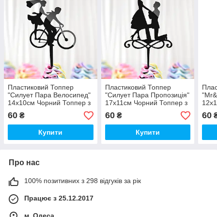
Пластиковий Топпер
Пластиковий Топпер
Плас
"Силует Пара Велосипед"
"Силует Пара Пропозиція"
"Mr&
14х10cм Чорний Топпер з
17х11cм Чорний Топпер з
12х1
Акрилу для Торта, Фігурка
Акрилу для Торта, Фігурка
Акри
60
60
60
₴
₴
Полістирол
Полістирол
Полі
Купити
Купити
Про нас
100% позитивних з 298 відгуків за рік
Працює з 25.12.2017
м. Одеса