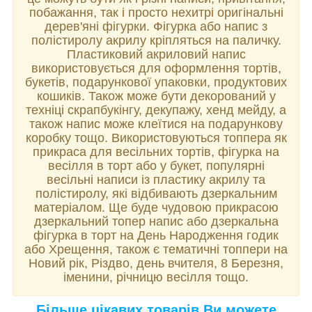
побажання, так і просто нехитрі оригінальні
дерев'яні фігурки. Фігурка або напис з
полістиролу акрилу кріпляться на паличку.
Пластиковий акриловий напис
використовується для оформлення тортів,
букетів, подарункової упаковки, продуктових
кошиків. Також може бути декорований у
техніці скрапбукінгу, декупажу, хенд мейду, а
також напис може клеїтися на подарункову
коробку тощо. Використовуються топпера як
прикраса для весільних тортів, фігурка на
весілля в торт або у букет, популярні
весільні написи із пластику акрилу та
полістиролу, які відбивають дзеркальним
матеріалом. Ще буде чудовою прикрасою
дзеркальний топер напис або дзеркальна
фігурка в торт на День Народження годик
або Хрещення, також є тематичні топпери на
Новий рік, Різдво, день вчителя, 8 Березня,
іменини, річницю весілля тощо.
Більше цікавих товарів Ви можете