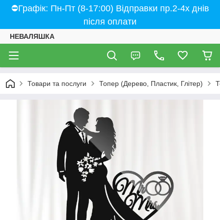
⛔Графік: Пн-Пт (8-17:00) Відправки пр.2-4х днів
після оплати
НЕВАЛЯШКА
Товари та послуги
Топер (Дерево, Пластик, Глітер)
Т