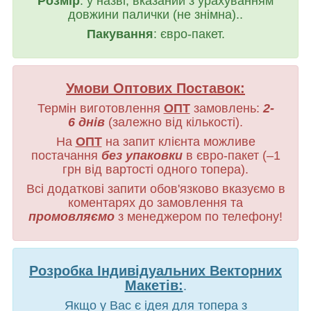
Розмір
: у назві, вказаний з урахуванням
довжини палички (не знімна)..
Пакування
: євро-пакет.
Умови Оптових Поставок:
Термін виготовлення
ОПТ
замовлень:
2-
6 днів
(залежно від кількості).
На
ОПТ
на запит клієнта можливе
постачання
без упаковки
в євро-пакет (–1
грн від вартості одного топера).
Всі додаткові запити обов'язково вказуємо в
коментарях до замовлення та
промовляємо
з менеджером по телефону!
Розробка Індивідуальних Векторних
Макетів:
.
Якщо у Вас є ідея для топера з