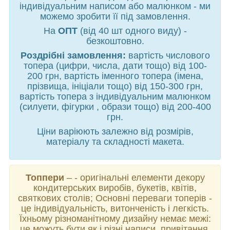
індивідуальним написом або малюнком - ми
можемо зробити її під замовлення.
На
ОПТ
(від 40 шт одного виду) -
безкоштовно.
Роздрібні замовлення:
вартість числового
топера (цифри, числа, дати тощо) від 100-
200 грн, вартість іменного топера (імена,
прізвища, ініціали тощо) від 150-300 грн,
вартість топера з індивідуальним малюнком
(силуети, фігурки , образи тощо) від 200-400
грн.
Ціни варіюють залежно від розмірів,
матеріалу та складності макета.
Топпери
– - оригінальні елементи декору
кондитерських виробів, букетів, квітів,
святкових столів; Основні переваги топерів -
це індивідуальність, витонченість і легкість.
Їхньому різноманітному дизайну немає межі:
це можуть бути як і різні написи, привітання,