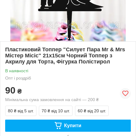
Пластиковий Топпер "Силует Пара Mr & Mrs
Містер Місіс" 21х15cм Чорний Топпер з
Акрилу для Торта, Фігурка Полістирол
В наявності
Опт і роздріб
90
₴
Мінімальна сума замовлення на сайті — 200 ₴
80 ₴
від 5 шт.
70 ₴
від 10 шт.
60 ₴
від 20 шт.
Купити