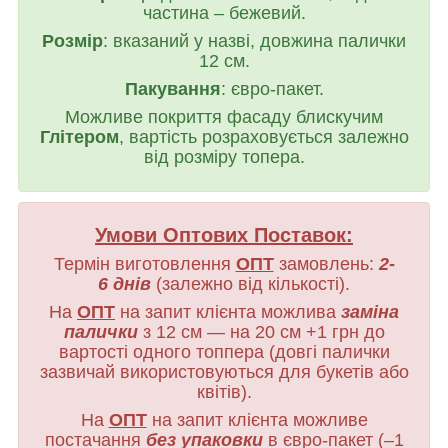
частина – бежевий.
Розмір
: вказаний у назві, довжина палички
12 см.
Пакування
: євро-пакет.
Можливе покриття фасаду блискучим
Глітером
, вартість розраховується залежно
від розміру топера.
Умови Оптових Поставок:
Термін виготовлення
ОПТ
замовлень:
2-
6 днів
(залежно від кількості).
На
ОПТ
на запит клієнта можлива
заміна
палички
з 12 см — на 20 см +1 грн до
вартості одного топпера (довгі палички
зазвичай використовуються для букетів або
квітів).
На
ОПТ
на запит клієнта можливе
постачання
без упаковки
в євро-пакет (–1