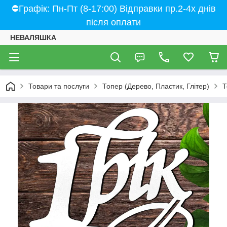
⛔Графік: Пн-Пт (8-17:00) Відправки пр.2-4х днів
після оплати
НЕВАЛЯШКА
Товари та послуги
Топер (Дерево, Пластик, Глітер)
Т