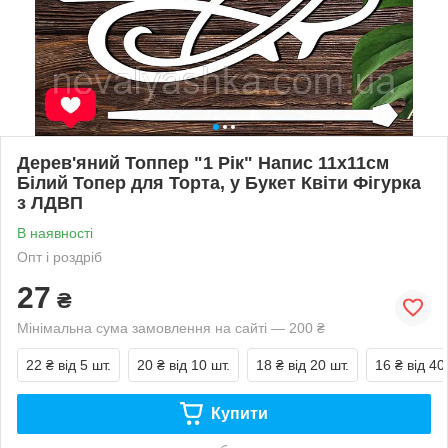
Дерев'яний Топпер "1 Рік" Напис 11х11см
Білий Топер для Торта, у Букет Квіти Фігурка
з ЛДВП
В наявності
Опт і роздріб
27
₴
Мінімальна сума замовлення на сайті — 200 ₴
22 ₴
від 5 шт.
20 ₴
від 10 шт.
18 ₴
від 20 шт.
16 ₴
від 40
Купити