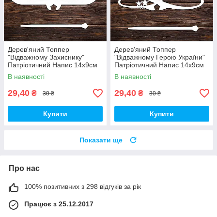
Дерев'яний Топпер
Дерев'яний Топпер
"Відважному Захиснику"
"Відважному Герою України"
Патріотичний Напис 14х9см
Патріотичний Напис 14х9см
Білий Топер для Торта, у
Білий Топер для Торта, у
В наявності
В наявності
Букет Квіти Фігурка Герою
Букет Квіти Фігурка Захиснику
України
29,40
29,40
₴
₴
30 ₴
30 ₴
Купити
Купити
Показати ще
Про нас
100% позитивних з 298 відгуків за рік
Працює з 25.12.2017