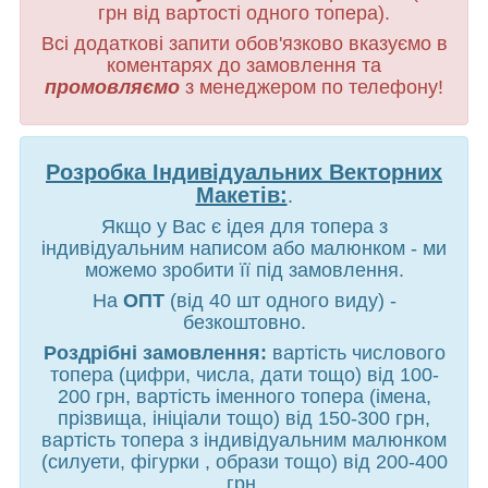
грн від вартості одного топера).
Всі додаткові запити обов'язково вказуємо в
коментарях до замовлення та
промовляємо
з менеджером по телефону!
Розробка Індивідуальних Векторних
Макетів:
.
Якщо у Вас є ідея для топера з
індивідуальним написом або малюнком - ми
можемо зробити її під замовлення.
На
ОПТ
(від 40 шт одного виду) -
безкоштовно.
Роздрібні замовлення:
вартість числового
топера (цифри, числа, дати тощо) від 100-
200 грн, вартість іменного топера (імена,
прізвища, ініціали тощо) від 150-300 грн,
вартість топера з індивідуальним малюнком
(силуети, фігурки , образи тощо) від 200-400
грн.