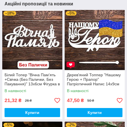
Акційні пропозиції та новинки
–18%
–5%
Білий Топер "Вічна Пам'ять
Дерев'яний Топпер "Нашому
+Свічка (Без Палички, Без
Герою + Прапор"
Пакування)" 13х6см Фігурка в
Патріотичний Напис 14х9см
Букет Квіти Напис для Торта
Білий Топер для Торта, у
В наявності
В наявності
з ЛДВП Військовому
Букет Квіти Фігурка Захиснику
України
21,32
47,50
₴
₴
26 ₴
50 ₴
Купити
Купити
–5%
–2%