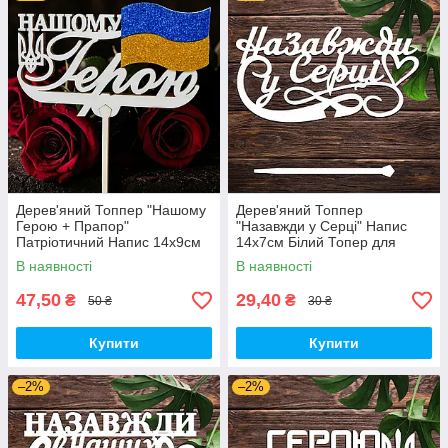
Дерев'яний Топпер "Нашому
Дерев'яний Топпер
Герою + Прапор"
"Назавжди у Серці" Напис
Патріотичний Напис 14х9см
14х7см Білий Топер для
Білий Топер для Торта, у
Торта, у Букет Квіти Фігурка
В наявності
В наявності
Букет Квіти Фігурка Захиснику
Захиснику
України
47,50
29,40
₴
₴
50 ₴
30 ₴
Купити
Купити
–2%
–2%