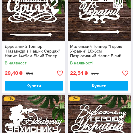
Дерев'яний Топпер
Маленький Топпер "Герою
"Назавжди в Наших Серцях"
України" 10х6см
Напис 14х9см Білий Топер
Патріотичний Напис Білий
для Торта, у Букет Квіти
Топер для Торта, у Букет
В наявності
В наявності
Фігурка Захиснику
Квіти Фігурка Захиснику
29,40
22,54
₴
₴
30 ₴
23 ₴
Купити
Купити
–2%
–2%