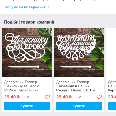
Всі умови повернення
Подібні товари компанії
Дерев'яний Топпер
Дерев'яний Топпер
Дере
"Захиснику та Герою"
"Назавжди в Наших
Наш 
13х9см Напис Білий
Серцях" Напис 13х9см
Карт
Топер для Торта, у Букет
Білий Топер для Торта, у
Напи
29,40
29,40
29,
₴
₴
30 ₴
30 ₴
Квіти Фігурка для
Букет Квіти Фігурка
Торт
Військового України
Захиснику
Фігу
Купити
Купити