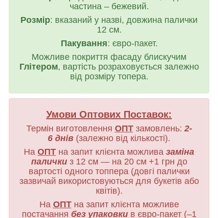
частина – бежевий.
Розмір
: вказаний у назві, довжина палички
12 см.
Пакування
: євро-пакет.
Можливе покриття фасаду блискучим
Глітером
, вартість розраховується залежно
від розміру топера.
Умови Оптових Поставок:
Термін виготовлення
ОПТ
замовлень:
2-
6 днів
(залежно від кількості).
На
ОПТ
на запит клієнта можлива
заміна
палички
з 12 см — на 20 см +1 грн до
вартості одного топпера (довгі палички
зазвичай використовуються для букетів або
квітів).
На
ОПТ
на запит клієнта можливе
постачання
без упаковки
в євро-пакет (–1