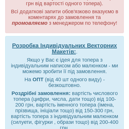
грн від вартості одного топера).
Всі додаткові запити обов'язково вказуємо в
коментарях до замовлення та
промовляємо
з менеджером по телефону!
Розробка Індивідуальних Векторних
Макетів:
.
Якщо у Вас є ідея для топера з
індивідуальним написом або малюнком - ми
можемо зробити її під замовлення.
На
ОПТ
(від 40 шт одного виду) -
безкоштовно.
Роздрібні замовлення:
вартість числового
топера (цифри, числа, дати тощо) від 100-
200 грн, вартість іменного топера (імена,
прізвища, ініціали тощо) від 150-300 грн,
вартість топера з індивідуальним малюнком
(силуети, фігурки , образи тощо) від 200-400
грн.