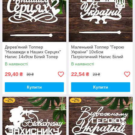
Дерев'яний Топпер
Маленький Топпер "Герою
"Назавжди в Наших Серцях"
України" 10х6см
Напис 14х9см Білий Топер
Патріотичний Напис Білий
для Торта, у Букет Квіти
Топер для Торта, у Букет
В наявності
В наявності
Фігурка Захиснику
Квіти Фігурка Захиснику
29,40
22,54
₴
₴
30 ₴
23 ₴
Купити
Купити
–2%
–2%