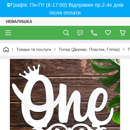
⛔Графік: Пн-Пт (8-17:00) Відправки пр.2-4х днів
після оплати
НЕВАЛЯШКА
Товари та послуги
Топер (Дерево, Пластик, Глітер)
Т