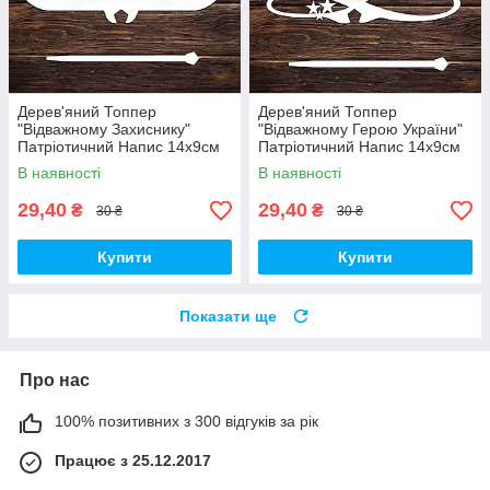
Дерев'яний Топпер
Дерев'яний Топпер
"Відважному Захиснику"
"Відважному Герою України"
Патріотичний Напис 14х9см
Патріотичний Напис 14х9см
Білий Топер для Торта, у
Білий Топер для Торта, у
В наявності
В наявності
Букет Квіти Фігурка Герою
Букет Квіти Фігурка Захиснику
України
29,40
29,40
₴
₴
30 ₴
30 ₴
Купити
Купити
Показати ще
Про нас
100% позитивних з 300 відгуків за рік
Працює з 25.12.2017