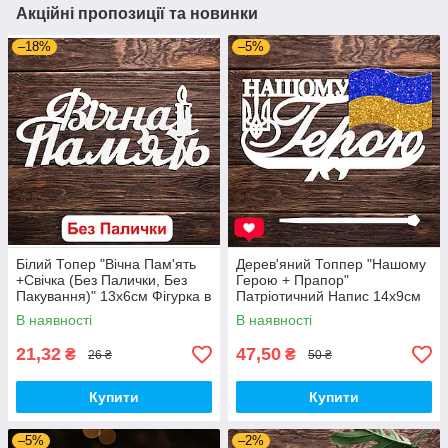
Акційні пропозиції та новинки
–18%
–5%
Білий Топер "Вічна Пам'ять
Дерев'яний Топпер "Нашому
+Свічка (Без Палички, Без
Герою + Прапор"
Пакування)" 13х6см Фігурка в
Патріотичний Напис 14х9см
Букет Квіти Напис для Торта
Білий Топер для Торта, у
В наявності
В наявності
з ЛДВП Військовому
Букет Квіти Фігурка Захиснику
України
21,32
47,50
₴
₴
26 ₴
50 ₴
Купити
Купити
–5%
–2%