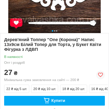
Дерев'яний Топпер "One (Корона)" Напис
13х9см Білий Топер для Торта, у Букет Квіти
Фігурка з ЛДВП
В наявності
Опт і роздріб
27
₴
Мінімальна сума замовлення на сайті — 200 ₴
22 ₴
від 5 шт.
20 ₴
від 10 шт.
18 ₴
від 20 шт.
16 ₴
від 40
Купити