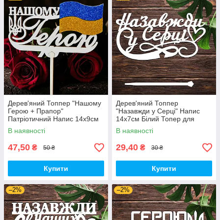
Дерев'яний Топпер "Нашому
Дерев'яний Топпер
Герою + Прапор"
"Назавжди у Серці" Напис
Патріотичний Напис 14х9см
14х7см Білий Топер для
Білий Топер для Торта, у
Торта, у Букет Квіти Фігурка
В наявності
В наявності
Букет Квіти Фігурка Захиснику
Захиснику
України
47,50
29,40
₴
₴
50 ₴
30 ₴
Купити
Купити
–2%
–2%