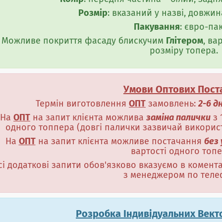
Розмір
: вказаний у назві, довжин
Пакування
: євро-пак
Можливе покриття фасаду блискучим
Глітером
, ва
розміру топера.
Умови Оптових Пост
Термін виготовлення
ОПТ
замовлень:
2-6 д
На
ОПТ
на запит клієнта можлива
заміна палички
з 
одного топпера (довгі палички зазвичай використо
На
ОПТ
на запит клієнта можливе постачання
без
вартості одного топе
сі додаткові запити обов'язково вказуємо в комен
з менеджером по теле
Розробка Індивідуальних Вект