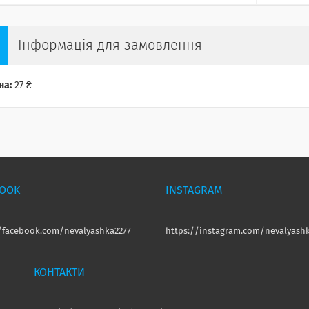
Інформація для замовлення
на:
27 ₴
BOOK
INSTAGRAM
//facebook.com/nevalyashka2277
https://instagram.com/nevalyashk