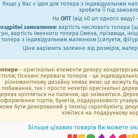
Якщо у Вас є ідея для топера з індивідуальним н
зробити її під замовл
На
ОПТ
(від 40 шт одного виду) 
оздрібні замовлення:
вартість числового топера (ци
грн, вартість іменного топера (імена, прізвища, ініці
топера з індивідуальним малюнком (силуети, фігурк
Ціни варіюють залежно від розмірів, матері
оппери
– оригінальні елементи декору кондитерських
столів; Основні переваги топерів - це індивідуальніс
різноманітному дизайну немає межі: це можуть бут
побажання, так і просто нехитрі оригінальні дерев'
дерева кріпляться на палички, що знімаються. Дере
оформлення тортів, букетів, подарункового упакув
може бути декорований у техніці скрапбукінгу, дек
клеїтися на подарункову ко
Більше цікавих товарів Ви можете зн