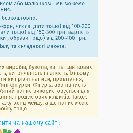
аписом або малюнком - ми можемо
ення.
- безкоштовно.
фри, числа, дати тощо) від 100-200
али тощо) від 150-300 грн, вартість
и , образи тощо) від 200-400 грн.
алу та складності макета.
 виробів, букетів, квітів, святкових
ть, витонченість і легкість. Їхньому
и як і різні написи, привітання,
яні фігурки. Фігурка або напис із
в'яний напис використовується для
ання, продуктових кошиків. Також
упажу, хенд мейду, а ще напис може
робку тощо.
айти на нашому сайті: