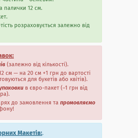
а палички 12 см.
ет.
ртість розраховується залежно від
авок:
нів
(залежно від кількості).
12 см — на 20 см +1 грн до вартості
вуються для букетів або квітів).
 упаковки
в євро-пакет (–1 грн від
ра).
тарях до замовлення та
промовляємо
фону!
орних Макетів:
.