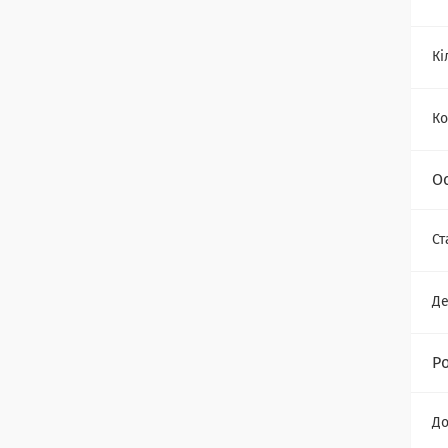
Кі
Ко
О
Ст
Де
Р
До