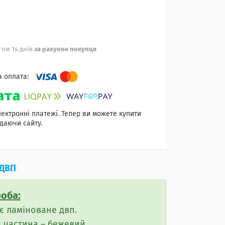
ом 14 днів
за рахунок покупця
лектронні платежі. Тепер ви можете купити
даючи сайту.
ЛДВП
оба:
є ламіноване двп.
я частина – бежевий.