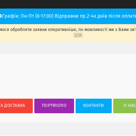
⛔Графік: Пн-Пт (8-17:00) Відправки пр.2-4х днів після оплат
ося обробляти заявки оперативніше, по можливості ми з Вами зв'яже
🇺🇦
ТА ДОСТАВКА
ПОРТФОЛІО
КОНТАКТИ
О НА