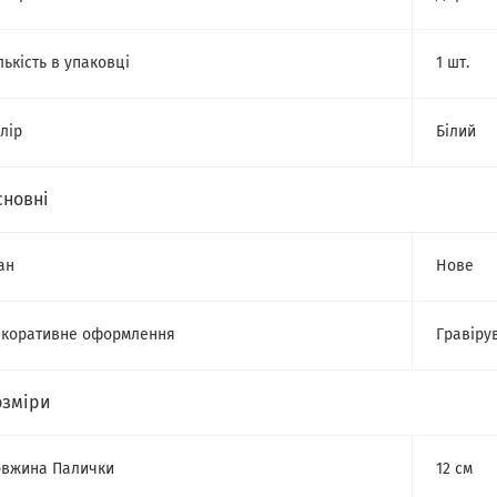
лькість в упаковці
1 шт.
лір
Білий
сновні
ан
Нове
коративне оформлення
Гравіру
озміри
вжина Палички
12 см