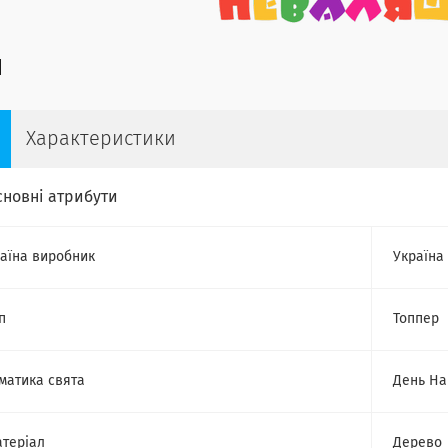
Характеристики
сновні атрибути
аїна виробник
Україна
п
Топпер
матика свята
День На
теріал
Дерево