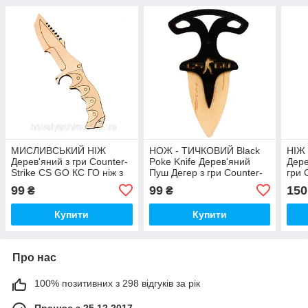
МИСЛИВСЬКИЙ НІЖ
НОЖ - ТИЧКОВИЙ Black
НІЖ 
Дерев'яний з гри Counter-
Poke Knife Дерев'яний
Дере
Strike CS GO КС ГО ніж з
Пуш Дегер з гри Counter-
гри 
дерева дерев'яна яний
Strike CS GO КС ГО з
КС Г
99
99
150
₴
₴
МИСЛИВСЬКИЙ НІЖ
дерева push dagger
Дер
Купити
Купити
Про нас
100% позитивних з 298 відгуків за рік
Працює з 25.12.2017