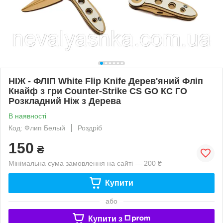
НІЖ - ФЛІП White Flip Knife Дерев'яний Фліп
Кнайф з гри Counter-Strike CS GO КС ГО
Розкладний Ніж з Дерева
В наявності
Код: Флип Белый
Роздріб
150
₴
Мінімальна сума замовлення на сайті — 200 ₴
Купити
або
Купити з