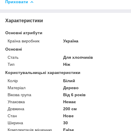
Приховати
Характеристики
Основні атрибути
Країна виробник
Україна
Основні
Стать
Для хлопчиків
Тип
Ніж
Користувальницькі характеристики
Колір
Білий
Матеріал
Дерево
Вікова група
Від 6 років
Упаковка
Немає
Довжина
200 см
Стан
Нове
Ширина
30
Комплектація мішенню
False