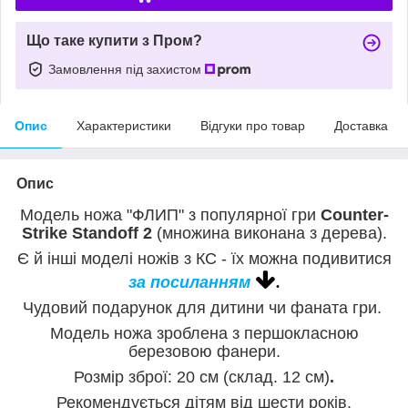
Що таке купити з Пром?
Замовлення під захистом
Опис
Характеристики
Відгуки про товар
Доставка
Опис
Модель ножа "
ФЛИП
" з популярної гри
Counter-
Strike
S
tandoff 2
(множина виконана з дерева).
Є й інші моделі ножів з КС - їх
можна подивитися
.
за посиланням
Чудовий подарунок для дитини чи фаната гри.
Модель ножа зроблена з першокласною
березовою фанери.
Розмір зброї: 20
см
(склад. 12 см)
.
Рекомендується дітям від шести років.