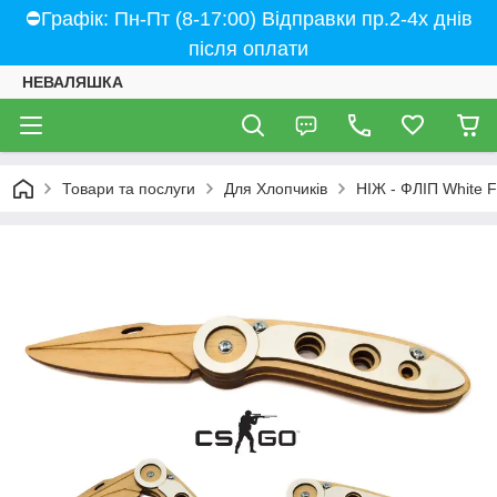
⛔Графік: Пн-Пт (8-17:00) Відправки пр.2-4х днів
після оплати
НЕВАЛЯШКА
Товари та послуги
Для Хлопчиків
НІЖ - ФЛІП White F