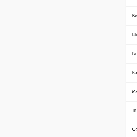
Ви
Ш
Гл
Кр
Ма
Ти
Ф