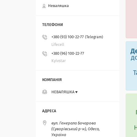
Неваляшка
+380 (93) 100-22-77
Telegram
Lifecell
Д
+380 (96) 100-22-77
д
Kyivstar
Т
НЕВАЛЯШКА ♥️
вул. Генерала Бочарова
(Суворівський р-н), Одеса,
Україна