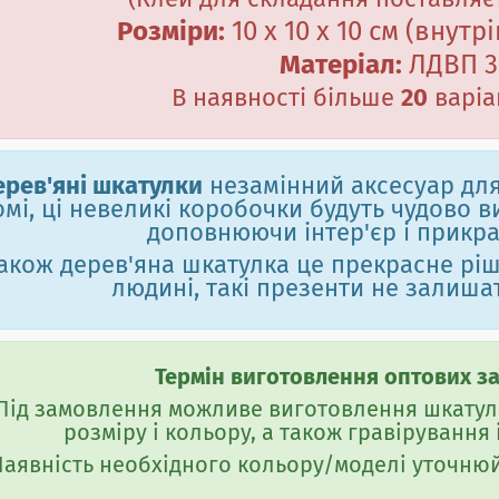
(
Клей для складання поставляєт
Розміри:
10 х 10 х 10 см
(внутр
Матеріал:
ЛДВП 3
В наявності більше
20
варіа
ерев'яні шкатулки
незамінний аксесуар дл
омі, ці невеликі коробочки будуть чудово в
доповнюючи інтер'єр і прикр
акож дерев'яна шкатулка це прекрасне рі
людині, такі презенти не залишат
Термін виготовлення оптових зам
Під замовлення можливе виготовлення шкатул
розміру і кольору, а також гравірування ін
Наявність необхідного кольору/моделі уточню