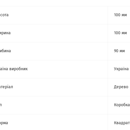
сота
100 мм
ирина
100 мм
ибина
90 мм
аїна виробник
Україна
теріал
Дерево
п
Коробка
орма
Квадрат