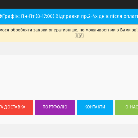
⛔Графік: Пн-Пт (8-17:00) Відправки пр.2-4х днів після оплат
ося обробляти заявки оперативніше, по можливості ми з Вами зв'яже
🇺🇦
ТА ДОСТАВКА
ПОРТФОЛІО
КОНТАКТИ
О НА