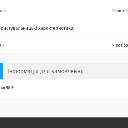
лір
Різні ко
ористувальницькі характеристики
ан
У розіб
Інформація для замовлення
на:
58 ₴