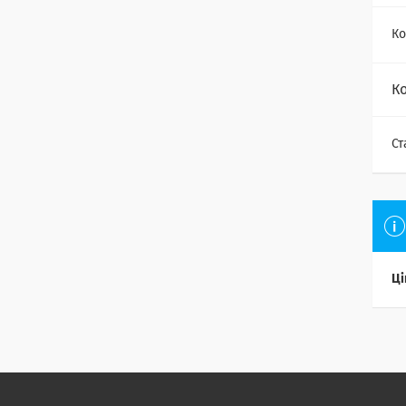
Ко
К
Ст
Ці