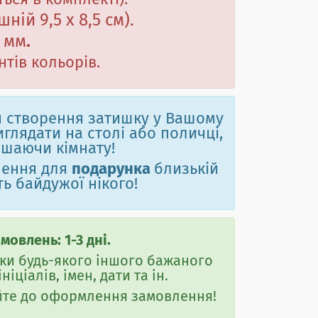
ься в комплекті
)
.
ішній
9,5 х 8,5 см
).
 мм
.
нтів кольорів.
я створення затишку у Вашому
иглядати на столі або поличці,
ашаючи кімнату!
шення для
подарунка
близькій
ь байдужої нікого!
овлень: 1-3 дні.
ки будь-якого іншого бажаного
іціалів, імен, дати та ін.
йте до оформлення замовлення!