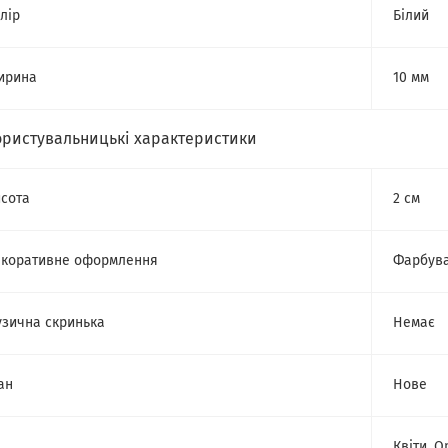
лір
Білий
ирина
10 мм
ористувальницькі характеристики
сота
2 см
коративне оформлення
Фарбув
зична скринька
Немає
ан
Нове
Квіти, 