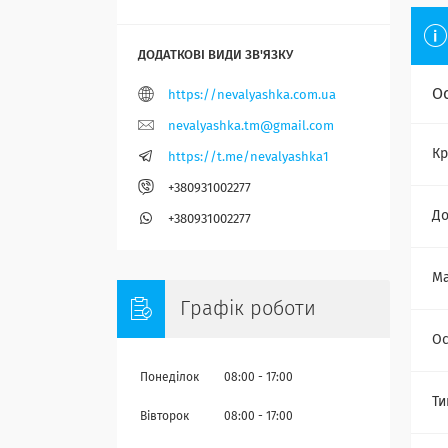
О
https://nevalyashka.com.ua
nevalyashka.tm@gmail.com
Кр
https://t.me/nevalyashka1
+380931002277
Д
+380931002277
Ма
Графік роботи
Ос
Понеділок
08:00
17:00
Ти
Вівторок
08:00
17:00