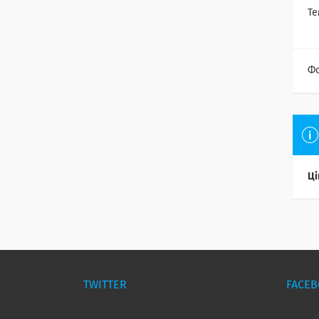
Те
Ф
Ці
TWITTER
FACE