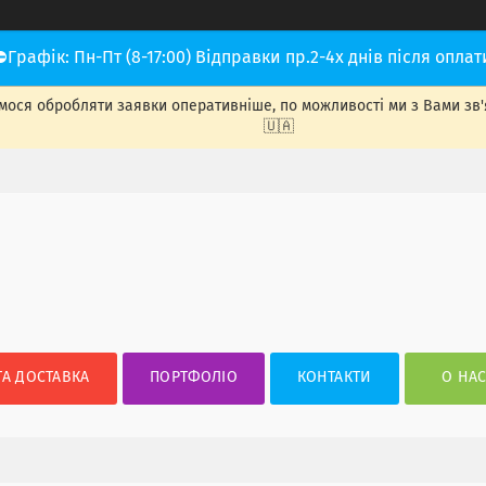
⛔Графік: Пн-Пт (8-17:00) Відправки пр.2-4х днів після оплат
ося обробляти заявки оперативніше, по можливості ми з Вами зв'яже
🇺🇦
ТА ДОСТАВКА
ПОРТФОЛІО
КОНТАКТИ
О НА