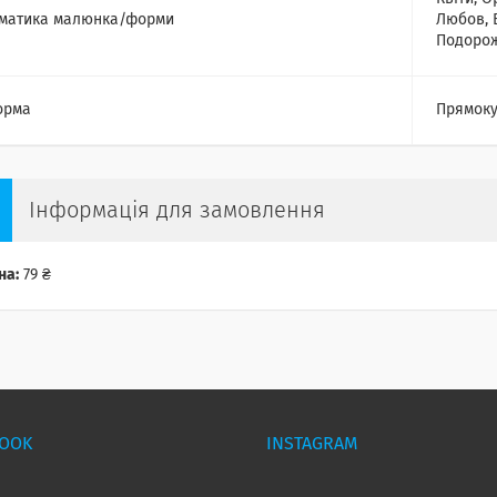
матика малюнка/форми
Любов, 
Подорож
орма
Прямоку
Інформація для замовлення
на:
79 ₴
BOOK
INSTAGRAM