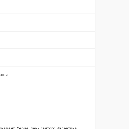
ання
Орнамент, Серце, день святого Валентина,