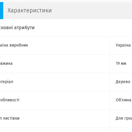
Характеристики
сновні атрибути
аїна виробник
Україна
овжина
19 мм
теріал
Дерево
обливості
Об'ємна
п листівки
Для гро