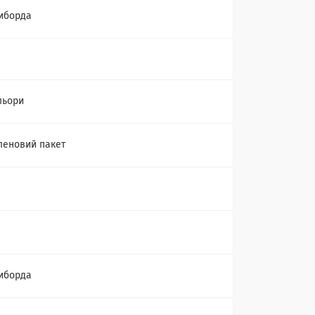
иборда
льори
леновий пакет
иборда