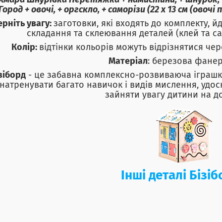
Хмара Шнурівка Перетяжка + намистини, + шнурок, + 
Город + овочі, + оргскло, + саморізи (22 х 13 см (овочі по 
ерніть увагу:
заготовки, які входять до комплекту, й
складання та склеювання деталей (клей та са
Колір:
відтінки кольорів можуть відрізнятися че
Матеріал
: березова фанер
зіборд
- це забавна комплексно-розвиваюча іграшк
натренувати багато навичок і видів мислення, удо
зайняти увагу дитини на д
Інші деталі Бізі