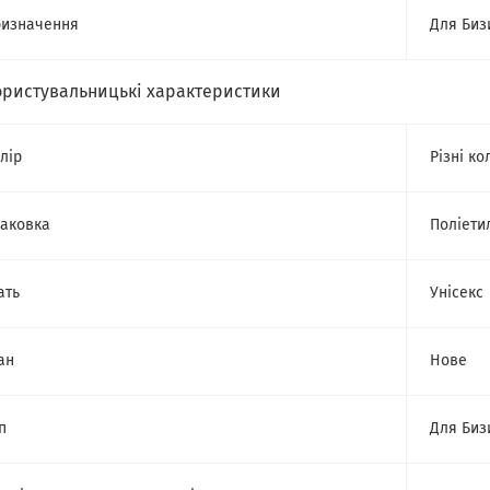
изначення
Для Биз
ористувальницькі характеристики
лір
Різні ко
аковка
Поліети
ать
Унісекс
ан
Нове
п
Для Биз