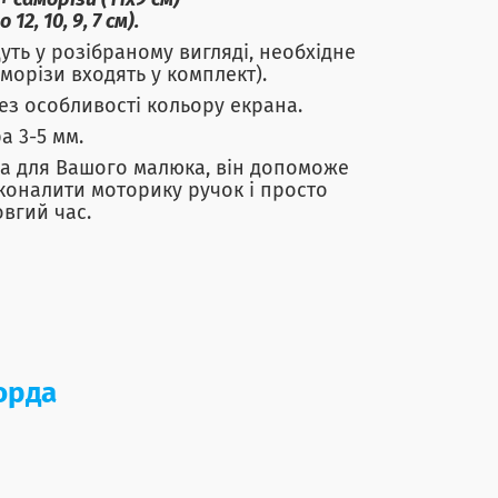
саморізи (11х9 см)
12, 10, 9, 7 см).
дуть у розібраному вигляді, необхідне
морізи входять у комплект).
рез особливості кольору екрана.
а 3-5 мм.
а для Вашого малюка, він допоможе
сконалити моторику ручок і просто
овгий час.
борда