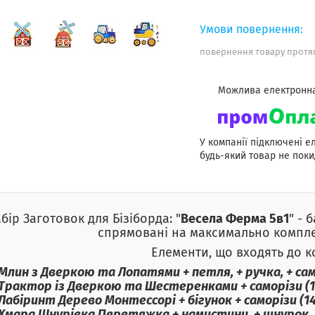
повернення товару протяг
У компанії підключені е
будь-який товар не поки
бір Заготовок для Бізіборда: "
Весела Ферма 5в1
" - 
спрямовані на максимально компле
Елементи, що входять до к
Млин з Дверкою та Лопатями + петля, + ручка, + само
Трактор із Дверкою та Шестеренками + саморізи (12
Лабіринт Дерево Монтессорі + бігунок + саморізи (14