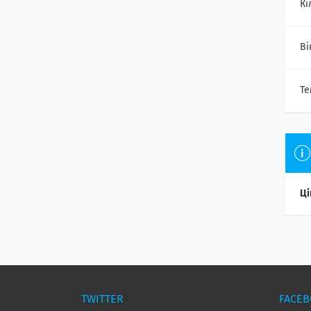
Кі
Ві
Те
Ці
TWITTER
FACE