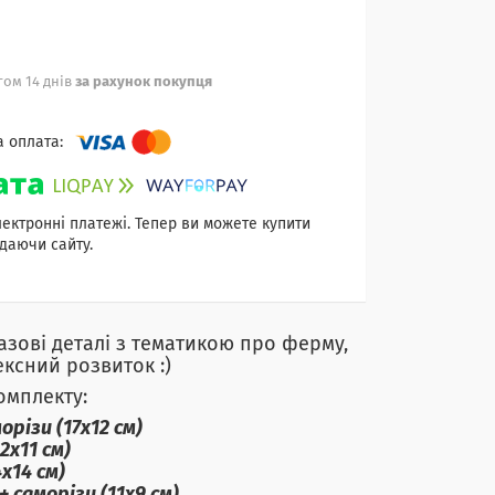
ом 14 днів
за рахунок покупця
лектронні платежі. Тепер ви можете купити
даючи сайту.
базові деталі з тематикою про ферму,
ксний розвиток :)
омплекту:
різи (17х12 см)
х11 см)
х14 см)