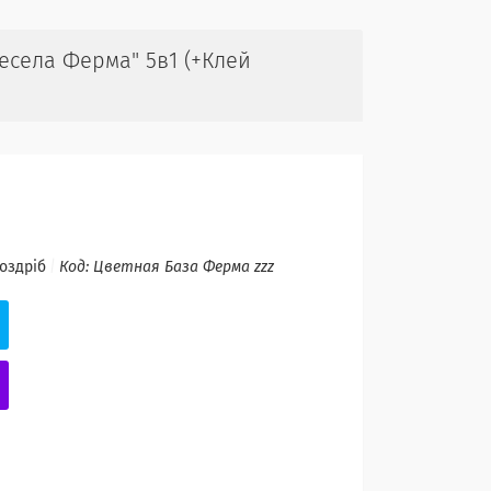
Весела Ферма" 5в1 (+Клей
роздріб
Код:
Цветная База Ферма zzz