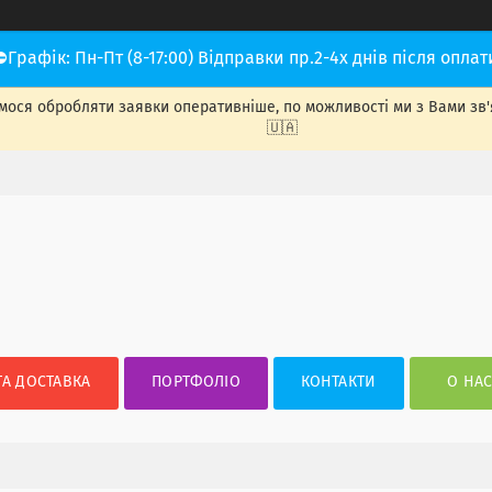
⛔Графік: Пн-Пт (8-17:00) Відправки пр.2-4х днів після оплат
ося обробляти заявки оперативніше, по можливості ми з Вами зв'яже
🇺🇦
ТА ДОСТАВКА
ПОРТФОЛІО
КОНТАКТИ
О НА