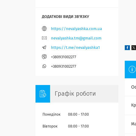
https://nevalyashka.com.ua
nevalyashka.tm@gmail.com
https://t.me/nevalyashka1
+380931002277
+380931002277
О
Графік роботи
Кр
Понеділок
08:00
17:00
Ма
Вівторок
08:00
17:00