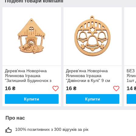
Подібні товари компанії
Дерев'яна Новорічна
Дерев'яна Новорічна
БЕЗ
Ялинкова Іграшка
Ялинкова Іграшка
Ялин
"Затишний Будиночок з
"Дзвіночки в Кулі" 9 см
1шт 
Кішкою" 9 см Прикраса на
Прикраса на Ялинку з
ялин
16
16
14
₴
₴
Ялинку з Фанери
Фанери
Прик
ялин
Купити
Купити
Про нас
100% позитивних з 300 відгуків за рік