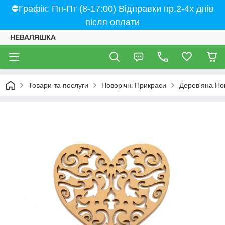
⛔Графік: Пн-Пт (8-17:00) Відправки пр.2-4х днів
після оплати
НЕВАЛЯШКА
Товари та послуги
Новорічні Прикраси
Дерев'яна Но