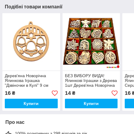
Подібні товари компанії
Дерев'яна Новорічна
БЕЗ ВИБОРУ ВИДА!
Дере
Ялинкова Іграшка
Ялинкові Іграшки з Дерева
Ялин
"Дзвіночки в Кулі" 9 см
1шт Дерев'яна Новорічна
Серц
Прикраса на Ялинку з
ялинкова Іграшка
Ялин
16
14
16
₴
₴
Фанери
Прикраса з фанери на
см
ялинку
Купити
Купити
Про нас
100% позитивних з 298 відгуків за рік