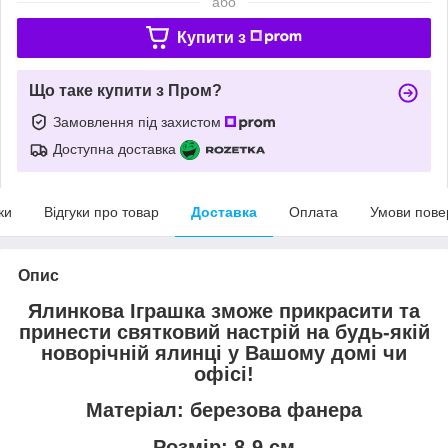
або
Купити з
Що таке купити з Пром?
Замовлення під захистом
Доступна доставка
ки
Відгуки про товар
Доставка
Оплата
Умови пове
Опис
Ялинкова Іграшка зможе прикрасити та
принести святковий настрій на будь-якій
новорічній ялинці у Вашому домі чи
офісі!
Матеріал: березова фанера
Розмір: 8-9 см