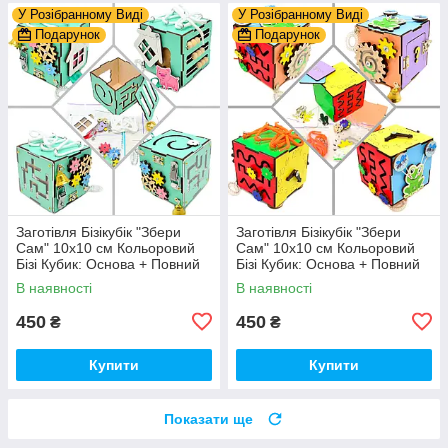
У Розібранному Виді
У Розібранному Виді
Подарунок
Подарунок
Заготівля Бізікубік "Збери
Заготівля Бізікубік "Збери
Сам" 10х10 см Кольоровий
Сам" 10х10 см Кольоровий
Бізі Кубик: Основа + Повний
Бізі Кубик: Основа + Повний
Комплект (в Розібраному
Комплект (в Розібраному
В наявності
В наявності
Виді) Кубік Бізи, Бірюза
Виді) Кубік Бізи, Різнокол
450
450
₴
₴
Купити
Купити
Показати ще