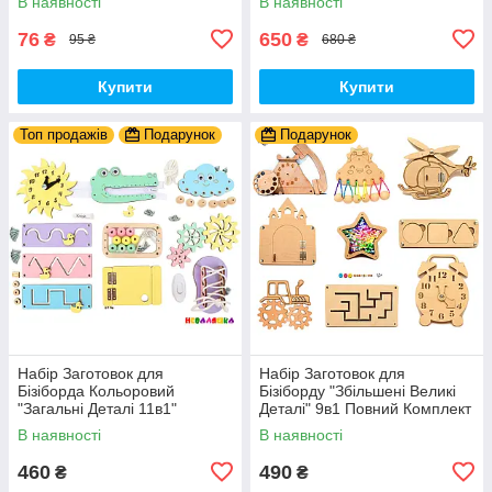
В наявності
В наявності
Фа Пластик + Гума
- Собери Сам
76
650
₴
₴
95 ₴
680 ₴
Купити
Купити
Топ продажів
Подарунок
Подарунок
Набір Заготовок для
Набір Заготовок для
Бізіборда Кольоровий
Бізіборду "Збільшені Великі
"Загальні Деталі 11в1"
Деталі" 9в1 Повний Комплект
Базовий Комплект (+Клей,
+ Всі Кріплення
В наявності
В наявності
Шурупи) Набiр Заготівель
для Бiзiкуба
460
490
₴
₴