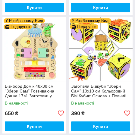
Купити
Купити
У Розібранному Виді
У Розібранному Виді
Подарунок
Подарунок
Бізиборд Домік 48x38 см
Заготівля Бізікубік "Збери
"Збери Сам" Розвиваюча
Сам" 10х10 см Кольоровий
Дошка 17в1 Заготовки у
Бізі Кубик: Основа + Повний
Разобранному вигляді +
Комплект (в Розібраному
В наявності
В наявності
Деталі та Фарба
Виді) Кубік Бізи, Жовтий
650
390
₴
₴
Купити
Купити