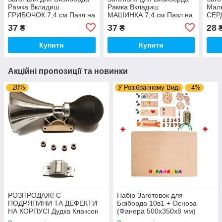
Рамка Вкладиш
Рамка Вкладиш
Мал
ГРИБОЧОК 7,4 см Пазл на
МАШИНКА 7,4 см Пазл на
СЕРД
Резинці Сортер Вкладиш
Резинці Сортер Вкладиш
Рези
37
37
28
₴
₴
для бізіборда
для бізіборда
Купити
Купити
Акційні пропозиції та новинки
–20%
У Розібранному Виді
–4%
РОЗПРОДАЖ! Є
Набір Заготовок для
ПОДРЯПИНИ ТА ДЕФЕКТИ
Бізіборда 10в1 + Основа
НА КОРПУСІ Дудка Клаксон
(Фанера 500x350x8 мм)
для Велосипедів 14 см Фа-
Базові Деталі, Весь Комплект