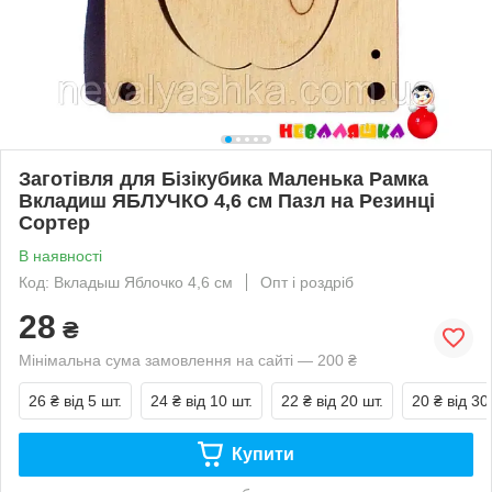
Заготівля для Бізікубика Маленька Рамка
Вкладиш ЯБЛУЧКО 4,6 см Пазл на Резинці
Сортер
В наявності
Код: Вкладыш Яблочко 4,6 см
Опт і роздріб
28
₴
Мінімальна сума замовлення на сайті — 200 ₴
26 ₴
від 5 шт.
24 ₴
від 10 шт.
22 ₴
від 20 шт.
20 ₴
від 30
Купити