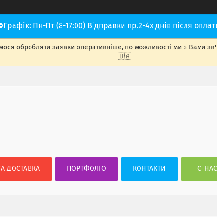
⛔Графік: Пн-Пт (8-17:00) Відправки пр.2-4х днів після оплат
ося обробляти заявки оперативніше, по можливості ми з Вами зв'яже
🇺🇦
ТА ДОСТАВКА
ПОРТФОЛІО
КОНТАКТИ
О НА