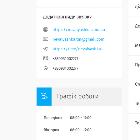
Ді
До
https://nevalyashka.com.ua
nevalyashka.tm@gmail.com
Ма
https://t.me/nevalyashka1
+380931002277
Пр
+380931002277
Ст
Графік роботи
Ти
Понеділок
08:00
17:00
Ти
Вівторок
08:00
17:00