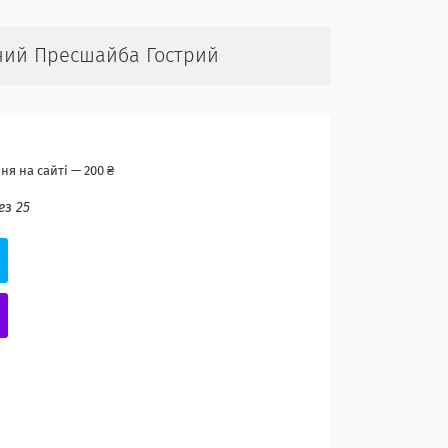
бний Пресшайба Гострий
я на сайті — 200 ₴
ез 25