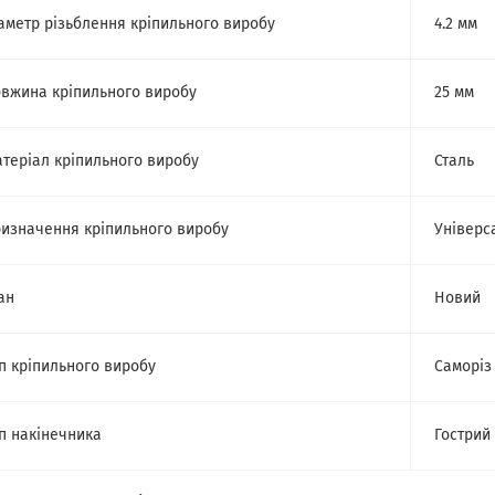
аметр різьблення кріпильного виробу
4.2 мм
вжина кріпильного виробу
25 мм
теріал кріпильного виробу
Сталь
изначення кріпильного виробу
Універс
ан
Новий
п кріпильного виробу
Саморіз
п накінечника
Гострий