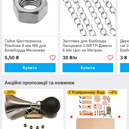
Гайка Шестигранна
Заготівка для Бізіборда
Дере
Різьбова 8 мм М8 для
Ланцюжок 1 МЕТР Дзвено
см 1
Бизиборда Металева
6 мм Цеп на Метраж
Бізі
Гайка для Шпильки
Металевий Ланцюг для
Дере
5,50
38
3
₴
₴/м
₴
Бізіборда 100 см
Купити
Купити
Акційні пропозиції та новинки
–20%
У Розібранному Виді
–4%