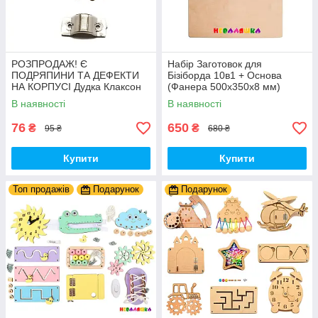
РОЗПРОДАЖ! Є
Набір Заготовок для
ПОДРЯПИНИ ТА ДЕФЕКТИ
Бізіборда 10в1 + Основа
НА КОРПУСІ Дудка Клаксон
(Фанера 500x350x8 мм)
для Велосипедів 14 см Фа-
Базові Деталі, Весь Комплект
В наявності
В наявності
Фа Пластик + Гума
- Собери Сам
76
650
₴
₴
95 ₴
680 ₴
Купити
Купити
Топ продажів
Подарунок
Подарунок