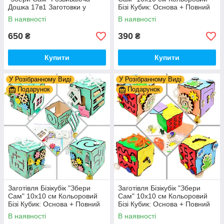
Дошка 17в1 Заготовки у
Бізі Кубик: Основа + Повний
Разобранному вигляді +
Комплект (в Розібраному
В наявності
В наявності
Деталі та Фарба
Виді) Кубік Бізи, Жовтий
650
390
₴
₴
Купити
Купити
У Розібранному Виді
У Розібранному Виді
Подарунок
Подарунок
Заготівля Бізікубік "Збери
Заготівля Бізікубік "Збери
Сам" 10х10 см Кольоровий
Сам" 10х10 см Кольоровий
Бізі Кубик: Основа + Повний
Бізі Кубик: Основа + Повний
Комплект (в Розібраному
Комплект (в Розібраному
В наявності
В наявності
Виді) Кубік Бізи, Бірюза
Виді) Кубік Бізи, Різнокол