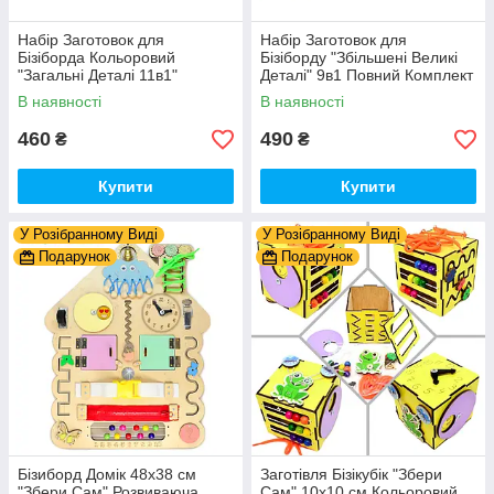
Набір Заготовок для
Набір Заготовок для
Бізіборда Кольоровий
Бізіборду "Збільшені Великі
"Загальні Деталі 11в1"
Деталі" 9в1 Повний Комплект
Базовий Комплект (+Клей,
+ Всі Кріплення
В наявності
В наявності
Шурупи) Набiр Заготівель
для Бiзiкуба
460
490
₴
₴
Купити
Купити
У Розібранному Виді
У Розібранному Виді
Подарунок
Подарунок
Бізиборд Домік 48x38 см
Заготівля Бізікубік "Збери
"Збери Сам" Розвиваюча
Сам" 10х10 см Кольоровий