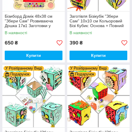
Бізиборд Домік 48x38 см
Заготівля Бізікубік "Збери
"Збери Сам" Розвиваюча
Сам" 10х10 см Кольоровий
Дошка 17в1 Заготовки у
Бізі Кубик: Основа + Повний
Разобранному вигляді +
Комплект (в Розібраному
В наявності
В наявності
Деталі та Фарба
Виді) Кубік Бізи, Жовтий
650
390
₴
₴
Купити
Купити
У Розібранному Виді
У Розібранному Виді
Подарунок
Подарунок