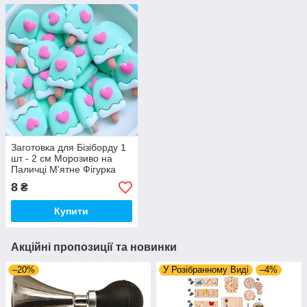
Заготовка для Бізіборду 1
шт - 2 см Морозиво на
Паличці М'ятне Фігурка
Прикраса для Декору
8
₴
Бігунок
Купити
Акційні пропозиції та новинки
–20%
У Розібранному Виді
–4%