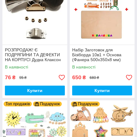
РОЗПРОДАЖ! Є
Набір Заготовок для
ПОДРЯПИНИ ТА ДЕФЕКТИ
Бізіборда 10в1 + Основа
НА КОРПУСІ Дудка Клаксон
(Фанера 500x350x8 мм)
для Велосипедів 14 см Фа-
Базові Деталі, Весь Комплект
В наявності
В наявності
Фа Пластик + Гума
- Собери Сам
76
650
₴
₴
95 ₴
680 ₴
Купити
Купити
Топ продажів
Подарунок
Подарунок