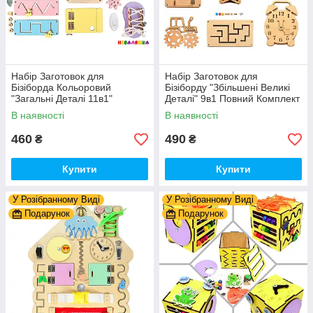
Набір Заготовок для
Набір Заготовок для
Бізіборда Кольоровий
Бізіборду "Збільшені Великі
"Загальні Деталі 11в1"
Деталі" 9в1 Повний Комплект
Базовий Комплект (+Клей,
+ Всі Кріплення
В наявності
В наявності
Шурупи) Набiр Заготівель
для Бiзiкуба
460
490
₴
₴
Купити
Купити
У Розібранному Виді
У Розібранному Виді
Подарунок
Подарунок