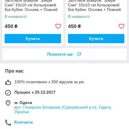
Заготівля Бізікубік "Збери
Заготівля Бізікубік "Збери
Сам" 10х10 см Кольоровий
Сам" 10х10 см Кольоровий
Бізі Кубик: Основа + Повний
Бізі Кубик: Основа + Повний
Комплект (в Розібраному
Комплект (в Розібраному
В наявності
В наявності
Виді) Кубік Бізи, Бірюза
Виді) Кубік Бізи, Різнокол
450
450
₴
₴
Купити
Купити
Показати ще
Про нас
100% позитивних з 300 відгуків за рік
Працює з 25.12.2017
м. Одеса
вул. Генерала Бочарова (Суворівський р-н), Одеса,
Україна
Контакти