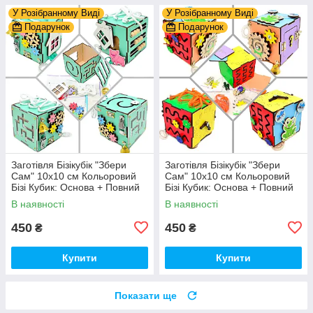
У Розібранному Виді
У Розібранному Виді
Подарунок
Подарунок
Заготівля Бізікубік "Збери
Заготівля Бізікубік "Збери
Сам" 10х10 см Кольоровий
Сам" 10х10 см Кольоровий
Бізі Кубик: Основа + Повний
Бізі Кубик: Основа + Повний
Комплект (в Розібраному
Комплект (в Розібраному
В наявності
В наявності
Виді) Кубік Бізи, Бірюза
Виді) Кубік Бізи, Різнокол
450
450
₴
₴
Купити
Купити
Показати ще