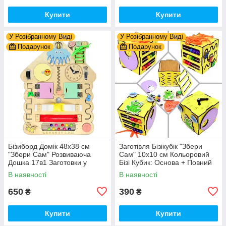
Купити
Купити
У Розібранному Виді
У Розібранному Виді
Подарунок
Подарунок
Бізиборд Домік 48x38 см
Заготівля Бізікубік "Збери
"Збери Сам" Розвиваюча
Сам" 10х10 см Кольоровий
Дошка 17в1 Заготовки у
Бізі Кубик: Основа + Повний
Разобранному вигляді +
Комплект (в Розібраному
В наявності
В наявності
Деталі та Фарба
Виді) Кубік Бізи, Жовтий
650
390
₴
₴
Купити
Купити