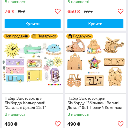
В наявності
В наявності
Фа Пластик + Гума
- Собери Сам
76
650
₴
₴
95 ₴
680 ₴
Купити
Купити
Топ продажів
Подарунок
Подарунок
Набір Заготовок для
Набір Заготовок для
Бізіборда Кольоровий
Бізіборду "Збільшені Великі
"Загальні Деталі 11в1"
Деталі" 9в1 Повний Комплект
Базовий Комплект (+Клей,
+ Всі Кріплення
В наявності
В наявності
Шурупи) Набiр Заготівель
для Бiзiкуба
460
490
₴
₴