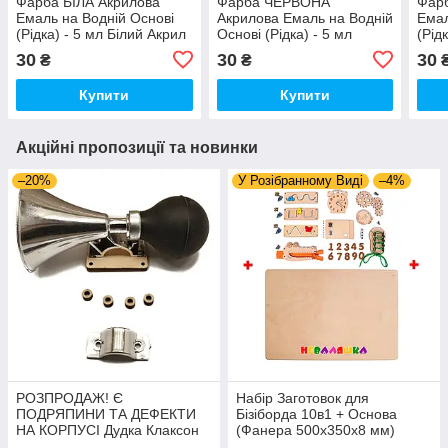
Фарба БІЛА Акрилова
Фарба ЧЕРВОНА
Фар
Емаль на Водній Основі
Акрилова Емаль на Водній
Емал
(Рідка) - 5 мл Білий Акрил
Основі (Рідка) - 5 мл
(Рід
для Фарбування
Акрил Червоний для
Зеле
30
30
30
₴
₴
Дерев'яних Деталей
Фарбування Дерев'яних
Дере
Деталей
Купити
Купити
Акційні пропозиції та новинки
–20%
У Розібранному Виді
–4%
РОЗПРОДАЖ! Є
Набір Заготовок для
ПОДРЯПИНИ ТА ДЕФЕКТИ
Бізіборда 10в1 + Основа
НА КОРПУСІ Дудка Клаксон
(Фанера 500x350x8 мм)
для Велосипедів 14 см Фа-
Базові Деталі, Весь Комплект