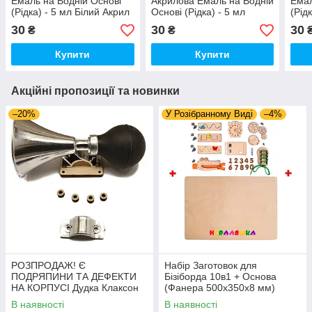
Емаль на Водній Основі
Акрилова Емаль на Водній
Емал
(Рідка) - 5 мл Білий Акрил
Основі (Рідка) - 5 мл
(Рід
для Фарбування
Акрил Червоний для
Зеле
30
30
30
₴
₴
Дерев'яних Деталей
Фарбування Дерев'яних
Дере
Деталей
Купити
Купити
Акційні пропозиції та новинки
–20%
У Розібранному Виді
–4%
РОЗПРОДАЖ! Є
Набір Заготовок для
ПОДРЯПИНИ ТА ДЕФЕКТИ
Бізіборда 10в1 + Основа
НА КОРПУСІ Дудка Клаксон
(Фанера 500x350x8 мм)
для Велосипедів 14 см Фа-
Базові Деталі, Весь Комплект
В наявності
В наявності
Фа Пластик + Гума
- Собери Сам