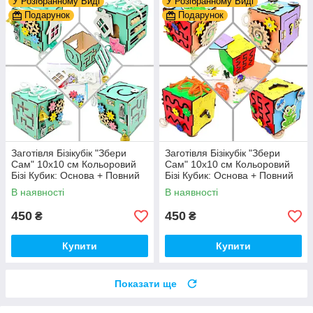
У Розібранному Виді
У Розібранному Виді
Подарунок
Подарунок
Заготівля Бізікубік "Збери
Заготівля Бізікубік "Збери
Сам" 10х10 см Кольоровий
Сам" 10х10 см Кольоровий
Бізі Кубик: Основа + Повний
Бізі Кубик: Основа + Повний
Комплект (в Розібраному
Комплект (в Розібраному
В наявності
В наявності
Виді) Кубік Бізи, Бірюза
Виді) Кубік Бізи, Різнокол
450
450
₴
₴
Купити
Купити
Показати ще