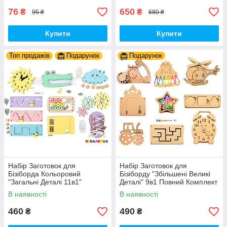
76
650
₴
₴
95 ₴
680 ₴
Купити
Купити
Топ продажів
Подарунок
Подарунок
Набір Заготовок для
Набір Заготовок для
Бізіборда Кольоровий
Бізіборду "Збільшені Великі
"Загальні Деталі 11в1"
Деталі" 9в1 Повний Комплект
Базовий Комплект (+Клей,
+ Всі Кріплення
В наявності
В наявності
Шурупи) Набiр Заготівель
для Бiзiкуба
460
490
₴
₴