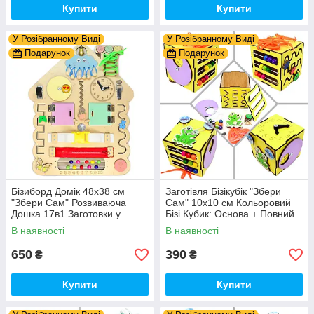
Купити
Купити
У Розібранному Виді
У Розібранному Виді
Подарунок
Подарунок
Бізиборд Домік 48x38 см
Заготівля Бізікубік "Збери
"Збери Сам" Розвиваюча
Сам" 10х10 см Кольоровий
Дошка 17в1 Заготовки у
Бізі Кубик: Основа + Повний
Разобранному вигляді +
Комплект (в Розібраному
В наявності
В наявності
Деталі та Фарба
Виді) Кубік Бізи, Жовтий
650
390
₴
₴
Купити
Купити