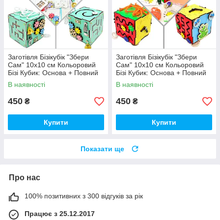
Заготівля Бізікубік "Збери
Заготівля Бізікубік "Збери
Сам" 10х10 см Кольоровий
Сам" 10х10 см Кольоровий
Бізі Кубик: Основа + Повний
Бізі Кубик: Основа + Повний
Комплект (в Розібраному
Комплект (в Розібраному
В наявності
В наявності
Виді) Кубік Бізи, Бірюза
Виді) Кубік Бізи, Різнокол
450
450
₴
₴
Купити
Купити
Показати ще
Про нас
100% позитивних з 300 відгуків за рік
Працює з 25.12.2017