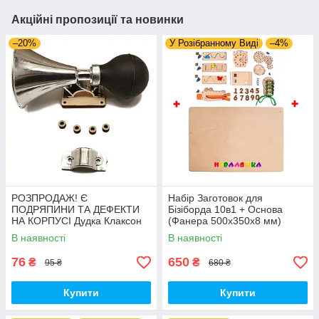
Акційні пропозиції та новинки
–20%
У Розібранному Виді
–4%
РОЗПРОДАЖ! Є
Набір Заготовок для
ПОДРЯПИНИ ТА ДЕФЕКТИ
Бізіборда 10в1 + Основа
НА КОРПУСІ Дудка Клаксон
(Фанера 500x350x8 мм)
для Велосипедів 14 см Фа-
Базові Деталі, Весь Комплект
В наявності
В наявності
Фа Пластик + Гума
- Собери Сам
76
650
₴
₴
95 ₴
680 ₴
Купити
Купити