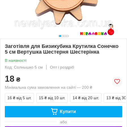
Заготівля для Бизикубика Крутилка Сонечко
5 см Вертушка Шестерня Шестерінка
В наявності
Код: Солнышко 5 см
Опт і роздріб
18
₴
Мінімальна сума замовлення на сайті — 200 ₴
16 ₴
від 5 шт.
15 ₴
від 10 шт.
14 ₴
від 20 шт.
13 ₴
від 30
Купити
або