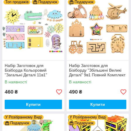
Топ продажів
Подарунок
Подарунок
Набір Заготовок для
Набір Заготовок для
Бізіборда Кольоровий
Бізіборду "Збільшені Великі
"Загальні Деталі 11в1"
Деталі" 9в1 Повний Комплект
Базовий Комплект (+Клей,
+ Всі Кріплення
В наявності
В наявності
Шурупи) Набiр Заготівель
для Бiзiкуба
460
490
₴
₴
Купити
Купити
У Розібранному Виді
У Розібранному Виді
Подарунок
Подарунок