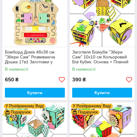
Бізиборд Домік 48x38 см
Заготівля Бізікубік "Збери
"Збери Сам" Розвиваюча
Сам" 10х10 см Кольоровий
Дошка 17в1 Заготовки у
Бізі Кубик: Основа + Повний
Разобранному вигляді +
Комплект (в Розібраному
В наявності
В наявності
Деталі та Фарба
Виді) Кубік Бізи, Жовтий
650
390
₴
₴
Купити
Купити
У Розібранному Виді
У Розібранному Виді
Подарунок
Подарунок