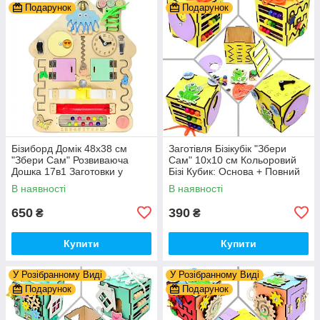
Подарунок
Подарунок
Бізиборд Домік 48x38 см
Заготівля Бізікубік "Збери
"Збери Сам" Розвиваюча
Сам" 10х10 см Кольоровий
Дошка 17в1 Заготовки у
Бізі Кубик: Основа + Повний
Разобранному вигляді +
Комплект (в Розібраному
В наявності
В наявності
Деталі та Фарба
Виді) Кубік Бізи, Жовтий
650
390
₴
₴
Купити
Купити
У Розібранному Виді
У Розібранному Виді
Подарунок
Подарунок