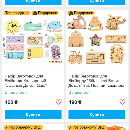
Купити
Купити
Топ продажів
Подарунок
Подарунок
Набір Заготовок для
Набір Заготовок для
Бізіборда Кольоровий
Бізіборду "Збільшені Великі
"Загальні Деталі 11в1"
Деталі" 9в1 Повний Комплект
Базовий Комплект (+Клей,
+ Всі Кріплення
В наявності
В наявності
Шурупи) Набiр Заготівель
для Бiзiкуба
460
490
₴
₴
Купити
Купити
У Розібранному Виді
У Розібранному Виді