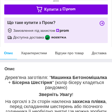
або
Купити з
Що таке купити з Пром?
Замовлення під захистом
Доступна доставка
Опис
Характеристики
Відгуки про товар
Доставка
Опис
Дерев'яна заготівля: "
Машинка
Бетономішалка
+
Бісерна Шестірня
" (колір бісеру кладеться
рандомно)
Зверніть
Увагу
!
На оргсклі з 2х сторін наклеєна
захисна
плівка
,
перед складанням шестерень або пісочного
годинника її необхідно зняти! Це можна зробити