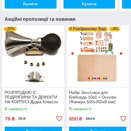
Купити
Купити
Акційні пропозиції та новинки
–20%
У Розібранному Виді
–4%
РОЗПРОДАЖ! Є
Набір Заготовок для
ПОДРЯПИНИ ТА ДЕФЕКТИ
Бізіборда 10в1 + Основа
НА КОРПУСІ Дудка Клаксон
(Фанера 500x350x8 мм)
для Велосипедів 14 см Фа-
Базові Деталі, Весь Комплект
В наявності
В наявності
Фа Пластик + Гума
- Собери Сам
76
650
₴
₴
95 ₴
680 ₴