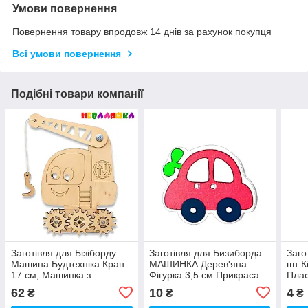
Умови повернення
Повернення товару впродовж 14 днів за рахунок покупця
Всі умови повернення
Подібні товари компанії
Заготівля для Бізіборду
Заготівля для Бизиборда
Заго
Машина Будтехніка Кран
МАШИНКА Дерев'яна
шт К
17 см, Машинка з
Фігурка 3,5 см Прикраса
Плас
Шестеренками та Гачком
Автомобіль Декор Деталі
плас
62
10
4
₴
₴
₴
для Бізікуба
для Бізіборда
бізі