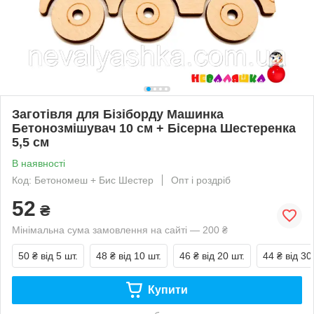
Заготівля для Бізіборду Машинка
Бетонозмішувач 10 см + Бісерна Шестеренка
5,5 см
В наявності
Код: Бетономеш + Бис Шестер
Опт і роздріб
52
₴
Мінімальна сума замовлення на сайті — 200 ₴
50 ₴
від 5 шт.
48 ₴
від 10 шт.
46 ₴
від 20 шт.
44 ₴
від 30
Купити