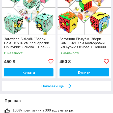
Заготівля Бізікубік "Збери
Заготівля Бізікубік "Збери
Сам" 10х10 см Кольоровий
Сам" 10х10 см Кольоровий
Бізі Кубик: Основа + Повний
Бізі Кубик: Основа + Повний
Комплект (в Розібраному
Комплект (в Розібраному
В наявності
В наявності
Виді) Кубік Бізи, Бірюза
Виді) Кубік Бізи, Різнокол
450
450
₴
₴
Купити
Купити
Показати ще
Про нас
100% позитивних з 300 відгуків за рік