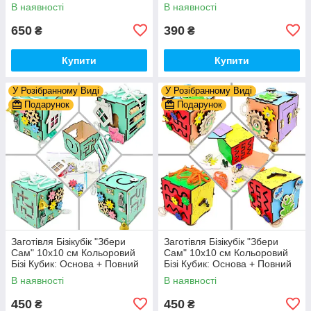
Разобранному вигляді +
Комплект (в Розібраному
В наявності
В наявності
Деталі та Фарба
Виді) Кубік Бізи, Жовтий
650
390
₴
₴
Купити
Купити
У Розібранному Виді
У Розібранному Виді
Подарунок
Подарунок
Заготівля Бізікубік "Збери
Заготівля Бізікубік "Збери
Сам" 10х10 см Кольоровий
Сам" 10х10 см Кольоровий
Бізі Кубик: Основа + Повний
Бізі Кубик: Основа + Повний
Комплект (в Розібраному
Комплект (в Розібраному
В наявності
В наявності
Виді) Кубік Бізи, Бірюза
Виді) Кубік Бізи, Різнокол
450
450
₴
₴