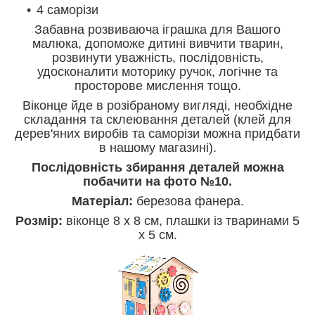
4 саморізи
Забавна розвиваюча іграшка для Вашого
малюка, допоможе дитині вивчити тварин,
розвинути уважність, послідовність,
удосконалити моторику ручок, логічне та
просторове мислення тощо.
Віконце йде в розібраному вигляді, необхідне
складання та склеювання деталей (клей для
дерев'яних виробів та саморізи можна придбати
в нашому магазині).
Послідовність збирання деталей можна
побачити на фото №10.
Матеріал:
березова фанера.
Розмір:
віконце 8 х 8 см, плашки із тваринами 5
х 5 см.