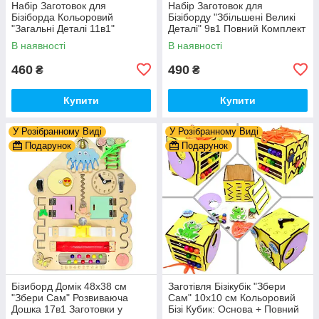
Набір Заготовок для
Набір Заготовок для
Бізіборда Кольоровий
Бізіборду "Збільшені Великі
"Загальні Деталі 11в1"
Деталі" 9в1 Повний Комплект
Базовий Комплект (+Клей,
+ Всі Кріплення
В наявності
В наявності
Шурупи) Набiр Заготівель
для Бiзiкуба
460
490
₴
₴
Купити
Купити
У Розібранному Виді
У Розібранному Виді
Подарунок
Подарунок
Бізиборд Домік 48x38 см
Заготівля Бізікубік "Збери
"Збери Сам" Розвиваюча
Сам" 10х10 см Кольоровий
Дошка 17в1 Заготовки у
Бізі Кубик: Основа + Повний