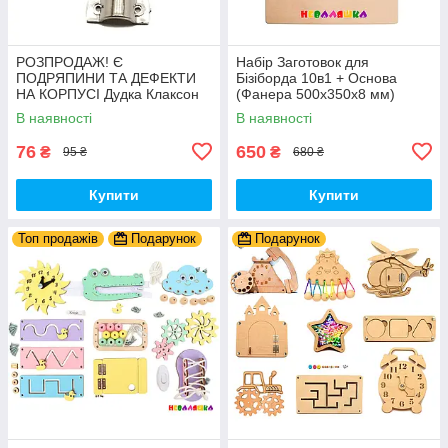
РОЗПРОДАЖ! Є
Набір Заготовок для
ПОДРЯПИНИ ТА ДЕФЕКТИ
Бізіборда 10в1 + Основа
НА КОРПУСІ Дудка Клаксон
(Фанера 500x350x8 мм)
для Велосипедів 14 см Фа-
Базові Деталі, Весь Комплект
В наявності
В наявності
Фа Пластик + Гума
- Собери Сам
76
650
₴
₴
95 ₴
680 ₴
Купити
Купити
Топ продажів
Подарунок
Подарунок