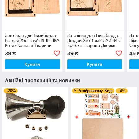
Заготівля для Бизиборда
Заготівля для Бизиборда
Заго
Вгадай Хто Там? КІШЕЧКА
Вгадай Хто Там? ЗАЙЧИК
Віко
Котик Кошеня Тварини
Кролик Тварини Дверки
Сову
Дверки віконце дверцята
віконце дверцята для
Штор
39
39
45
₴
₴
для бізіборда
бізіборда
Купити
Купити
Акційні пропозиції та новинки
–20%
У Розібранному Виді
–4%