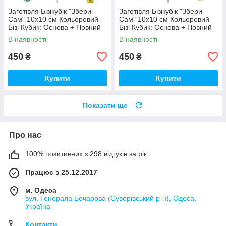
Заготівля Бізікубік "Збери
Заготівля Бізікубік "Збери
Сам" 10х10 см Кольоровий
Сам" 10х10 см Кольоровий
Бізі Кубик: Основа + Повний
Бізі Кубик: Основа + Повний
Комплект (в Розібраному
Комплект (в Розібраному
В наявності
В наявності
Виді) Кубік Бізи, Бірюза
Виді) Кубік Бізи, Різнокол
450
450
₴
₴
Купити
Купити
Показати ще
Про нас
100% позитивних з 298 відгуків за рік
Працює з 25.12.2017
м. Одеса
вул. Генерала Бочарова (Суворівський р-н), Одеса,
Україна
Контакти