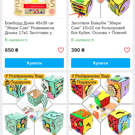
Бізиборд Домік 48x38 см
Заготівля Бізікубік "Збери
"Збери Сам" Розвиваюча
Сам" 10х10 см Кольоровий
Дошка 17в1 Заготовки у
Бізі Кубик: Основа + Повний
Разобранному вигляді +
Комплект (в Розібраному
В наявності
В наявності
Деталі та Фарба
Виді) Кубік Бізи, Жовтий
650
390
₴
₴
Купити
Купити
У Розібранному Виді
У Розібранному Виді
Подарунок
Подарунок