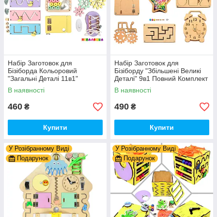
Набір Заготовок для
Набір Заготовок для
Бізіборда Кольоровий
Бізіборду "Збільшені Великі
"Загальні Деталі 11в1"
Деталі" 9в1 Повний Комплект
Базовий Комплект (+Клей,
+ Всі Кріплення
В наявності
В наявності
Шурупи) Набiр Заготівель
для Бiзiкуба
460
490
₴
₴
Купити
Купити
У Розібранному Виді
У Розібранному Виді
Подарунок
Подарунок