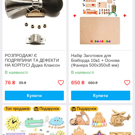
РОЗПРОДАЖ! Є
Набір Заготовок для
ПОДРЯПИНИ ТА ДЕФЕКТИ
Бізіборда 10в1 + Основа
НА КОРПУСІ Дудка Клаксон
(Фанера 500x350x8 мм)
для Велосипедів 14 см Фа-
Базові Деталі, Весь Комплект
В наявності
В наявності
Фа Пластик + Гума
- Собери Сам
76
650
₴
₴
95 ₴
680 ₴
Купити
Купити
Топ продажів
Подарунок
Подарунок