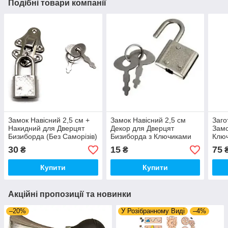
Подібні товари компанії
Замок Навісний 2,5 см +
Замок Навісний 2,5 см
Заго
Накидний для Дверцят
Декор для Дверцят
Замо
Бизиборда (Без Саморізів)
Бизиборда з Ключиками
Ключ
з Ключиками Метал
Метал Колір Срібло
Хром
30
15
75
₴
₴
Срібло Колодки Замочок
Колодки Замочок
Само
бізіборда
Бізіборда
Купити
Купити
Акційні пропозиції та новинки
–20%
У Розібранному Виді
–4%