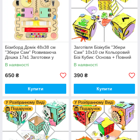
Бізиборд Домік 48x38 см
Заготівля Бізікубік "Збери
"Збери Сам" Розвиваюча
Сам" 10х10 см Кольоровий
Дошка 17в1 Заготовки у
Бізі Кубик: Основа + Повний
Разобранному вигляді +
Комплект (в Розібраному
В наявності
В наявності
Деталі та Фарба
Виді) Кубік Бізи, Жовтий
650
390
₴
₴
Купити
Купити
У Розібранному Виді
У Розібранному Виді
Подарунок
Подарунок