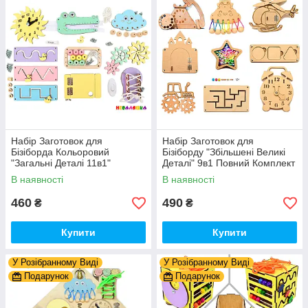
Набір Заготовок для
Набір Заготовок для
Бізіборда Кольоровий
Бізіборду "Збільшені Великі
"Загальні Деталі 11в1"
Деталі" 9в1 Повний Комплект
Базовий Комплект (+Клей,
+ Всі Кріплення
В наявності
В наявності
Шурупи) Набiр Заготівель
для Бiзiкуба
460
490
₴
₴
Купити
Купити
У Розібранному Виді
У Розібранному Виді
Подарунок
Подарунок