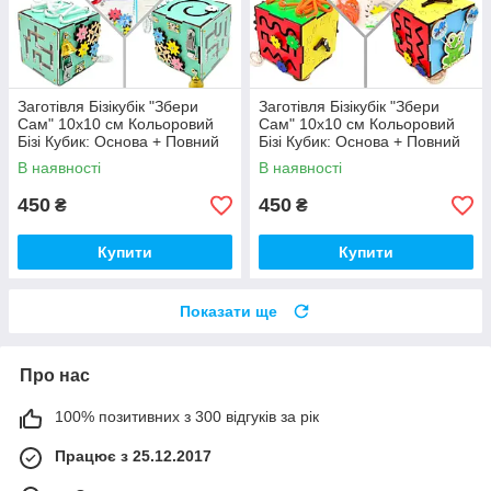
Заготівля Бізікубік "Збери
Заготівля Бізікубік "Збери
Сам" 10х10 см Кольоровий
Сам" 10х10 см Кольоровий
Бізі Кубик: Основа + Повний
Бізі Кубик: Основа + Повний
Комплект (в Розібраному
Комплект (в Розібраному
В наявності
В наявності
Виді) Кубік Бізи, Бірюза
Виді) Кубік Бізи, Різнокол
450
450
₴
₴
Купити
Купити
Показати ще
Про нас
100% позитивних з 300 відгуків за рік
Працює з 25.12.2017