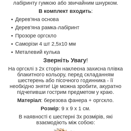
лабіринту гумкою або звичайним шнурком.
В
комплект
входить
:
Дерев'яна основа
Дерев'яна рамка-лабіринт
Прозоре оргскло
Саморізи 4 шт 2,5х10 мм
Металевий кулька
Зверніть
Увагу
!
На оргсклі з 2х сторін наклеєна захисна плівка
блакитного кольору, перед складанням
шестерень або пісочного годинника - її
необхідно зняти! Це можна зробити, акуратно
підчепивши гострим предметом у краю.
Матеріал
: березова фанера + оргскло.
Розмір
: 9 х 9 х 1 см.
В наявності є шестерні 3х розмірів, які
взаємодіють між собою: