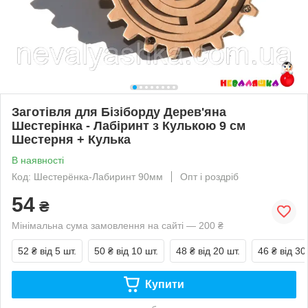
Заготівля для Бізіборду Дерев'яна
Шестерінка - Лабіринт з Кулькою 9 см
Шестерня + Кулька
В наявності
Код: Шестерёнка-Лабиринт 90мм
Опт і роздріб
54
₴
Мінімальна сума замовлення на сайті — 200 ₴
52 ₴
від 5 шт.
50 ₴
від 10 шт.
48 ₴
від 20 шт.
46 ₴
від 30
Купити