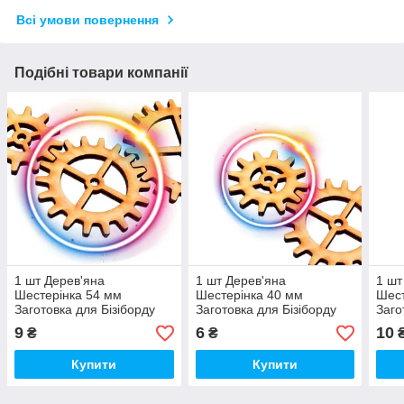
Всі умови повернення
Подібні товари компанії
1 шт Дерев'яна
1 шт Дерев'яна
1 шт
Шестерінка 54 мм
Шестерінка 40 мм
Шест
Заготовка для Бізіборду
Заготовка для Бізіборду
Заго
Шестерня з Фанери 5,4 см
Шестерня з Фанери 4 см
Шест
9
6
10
₴
₴
(Без Саморіза) Мелк
(Без Саморіза) Мелк
(Без
Зуб
Купити
Купити