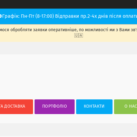
⛔Графік: Пн-Пт (8-17:00) Відправки пр.2-4х днів після оплат
ося обробляти заявки оперативніше, по можливості ми з Вами зв'яже
🇺🇦
ТА ДОСТАВКА
ПОРТФОЛІО
КОНТАКТИ
О НА