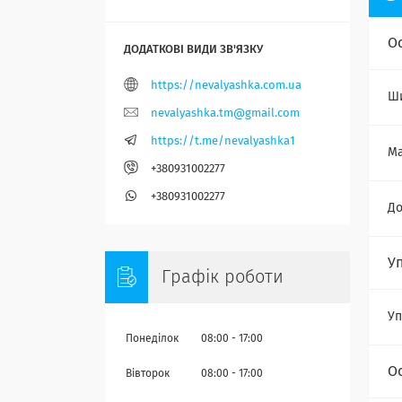
О
https://nevalyashka.com.ua
Ш
nevalyashka.tm@gmail.com
https://t.me/nevalyashka1
Ма
+380931002277
+380931002277
Д
У
Графік роботи
Уп
Понеділок
08:00
17:00
О
Вівторок
08:00
17:00