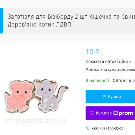
Заготівля для Бізіборду 2 шт Кішечка та Св
Дерев'яне Котик ЛДВП
10 ₴
Показати оптові ціни
Мінімальна сума замовленн
В наявності
Оптом і в 
Купити
Купити з
+380 (93) 100-22-77