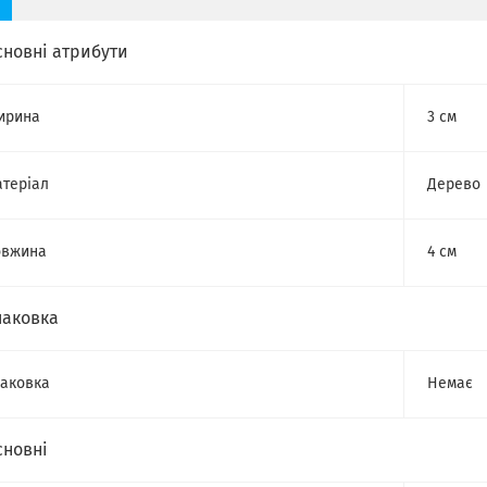
сновні атрибути
ирина
3 см
теріал
Дерево
овжина
4 см
паковка
аковка
Немає
сновні