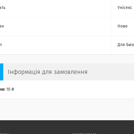
ать
Унісекс
ан
Нове
п
Для Биз
Інформація для замовлення
на:
10 ₴