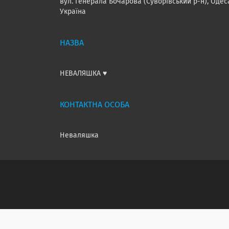
вул. Генерала Бочарова (Суворівський р-н), Одес
Україна
НЕВАЛЯШКА ♥️
Неваляшка