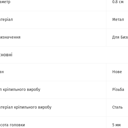
аметр
0.8 см
теріал
Метал
изначення
Для Биз
сновні
ан
Нове
п кріпильного виробу
Різьба
теріал кріпильного виробу
Сталь
сота головки
5 мм