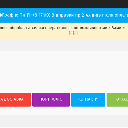
⛔Графік: Пн-Пт (8-17:00) Відправки пр.2-4х днів після оплат
ося обробляти заявки оперативніше, по можливості ми з Вами зв'яже
🇺🇦
ТА ДОСТАВКА
ПОРТФОЛІО
КОНТАКТИ
О НА