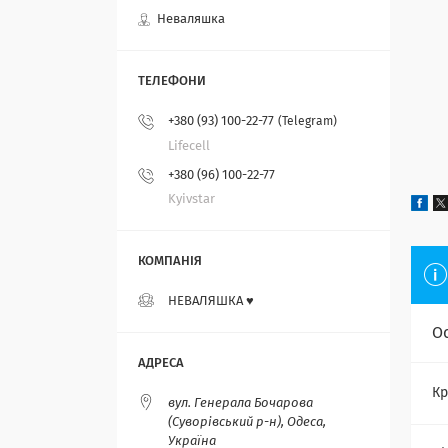
Неваляшка
+380 (93) 100-22-77
Telegram
Lifecell
+380 (96) 100-22-77
Kyivstar
НЕВАЛЯШКА ♥️
О
Кр
вул. Генерала Бочарова
(Суворівський р-н), Одеса,
Україна