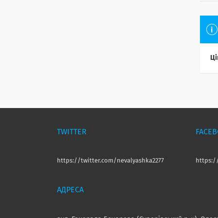
Ці
TWITTER
FACE
https://twitter.com/nevalyashka2277
https: