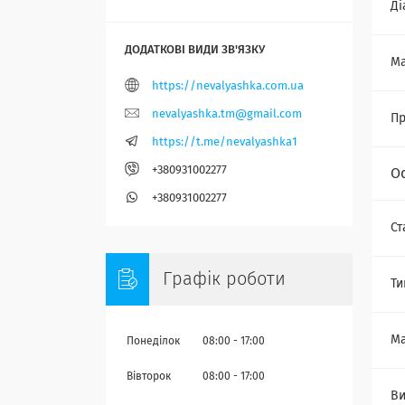
Ді
Ма
https://nevalyashka.com.ua
nevalyashka.tm@gmail.com
Пр
https://t.me/nevalyashka1
+380931002277
О
+380931002277
Ст
Графік роботи
Ти
Ма
Понеділок
08:00
17:00
Вівторок
08:00
17:00
Ви