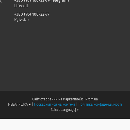
+380 (93) 100-22-77
Telegram
а,
Lifecell
+380 (96) 100-22-77
Kyivstar
Сайт створений на маркетплейсі
Prom.ua
НЕВАЛЯШКА ♥️ |
Поскаржитися на контент
|
Політика конфіденційності
Select Language
▼