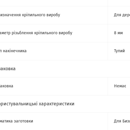
изначення кріпильного виробу
Для дер
аметр різьблення кріпильного виробу
8 мм
п накінечника
Тупий
паковка
аковка
Немає
ористувальницькі характеристики
матика заготовки
Для Биз