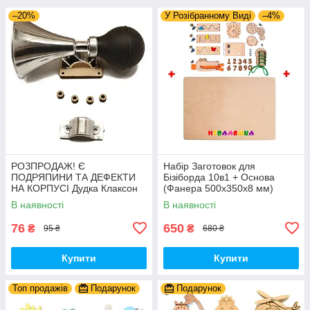
–20%
У Розібранному Виді
–4%
РОЗПРОДАЖ! Є
Набір Заготовок для
ПОДРЯПИНИ ТА ДЕФЕКТИ
Бізіборда 10в1 + Основа
НА КОРПУСІ Дудка Клаксон
(Фанера 500x350x8 мм)
для Велосипедів 14 см Фа-
Базові Деталі, Весь Комплект
В наявності
В наявності
Фа Пластик + Гума
- Собери Сам
76
650
₴
₴
95 ₴
680 ₴
Купити
Купити
Топ продажів
Подарунок
Подарунок