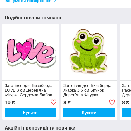
Всі умови повернення
Подібні товари компанії
Заготівля для Бизиборда
Заготівля для Бизиборда
Заго
LOVE 3 см Дерев'яна
Жабка 3,5 см Бігунок
Раке
Фігурка Сердечко Любов
Дерев'яна Фігурка
Дере
Прикраса Декор Деталі
Прикраса Жаба Жабеня
Прик
10
8
8
₴
₴
₴
для Бізіборда
для Бізіборда
для 
Купити
Купити
Акційні пропозиції та новинки