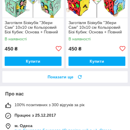
Заготівля Бізікубік "Збери
Заготівля Бізікубік "Збери
Сам" 10х10 см Кольоровий
Сам" 10х10 см Кольоровий
Бізі Кубик: Основа + Повний
Бізі Кубик: Основа + Повний
Комплект (в Розібраному
Комплект (в Розібраному
В наявності
В наявності
Виді) Кубік Бізи, Бірюза
Виді) Кубік Бізи, Різнокол
450
450
₴
₴
Купити
Купити
Показати ще
Про нас
100% позитивних з 300 відгуків за рік
Працює з 25.12.2017
м. Одеса