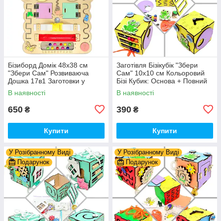
Бізиборд Домік 48x38 см
Заготівля Бізікубік "Збери
"Збери Сам" Розвиваюча
Сам" 10х10 см Кольоровий
Дошка 17в1 Заготовки у
Бізі Кубик: Основа + Повний
Разобранному вигляді +
Комплект (в Розібраному
В наявності
В наявності
Деталі та Фарба
Виді) Кубік Бізи, Жовтий
650
390
₴
₴
Купити
Купити
У Розібранному Виді
У Розібранному Виді
Подарунок
Подарунок