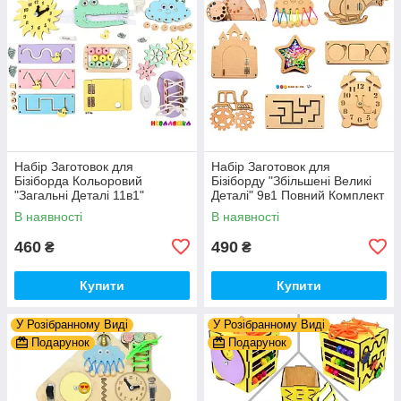
Набір Заготовок для
Набір Заготовок для
Бізіборда Кольоровий
Бізіборду "Збільшені Великі
"Загальні Деталі 11в1"
Деталі" 9в1 Повний Комплект
Базовий Комплект (+Клей,
+ Всі Кріплення
В наявності
В наявності
Шурупи) Набiр Заготівель
для Бiзiкуба
460
490
₴
₴
Купити
Купити
У Розібранному Виді
У Розібранному Виді
Подарунок
Подарунок