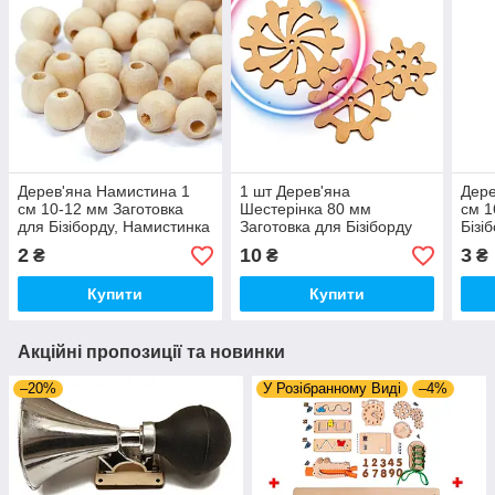
Дерев'яна Намистина 1
1 шт Дерев'яна
Дере
см 10-12 мм Заготовка
Шестерінка 80 мм
см 1
для Бізіборду, Намистинка
Заготовка для Бізіборду
Бізі
з Дерева Бусіна
Шестерня з Фанери 8 см
Дере
2
10
3
₴
₴
₴
(Без Саморіза) Великі
Зуби
Купити
Купити
Акційні пропозиції та новинки
–20%
У Розібранному Виді
–4%