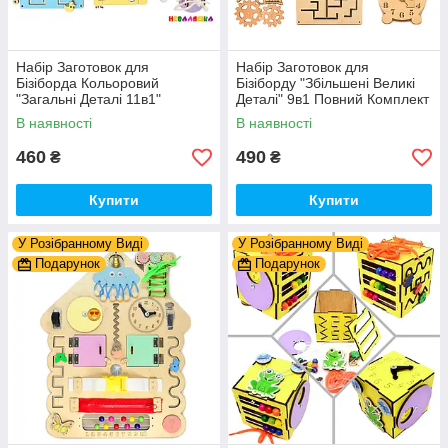
Набір Заготовок для
Набір Заготовок для
Бізіборда Кольоровий
Бізіборду "Збільшені Великі
"Загальні Деталі 11в1"
Деталі" 9в1 Повний Комплект
Базовий Комплект (+Клей,
+ Всі Кріплення
В наявності
В наявності
Шурупи) Набiр Заготівель
для Бiзiкуба
460
490
₴
₴
Купити
Купити
У Розібранному Виді
У Розібранному Виді
Подарунок
Подарунок