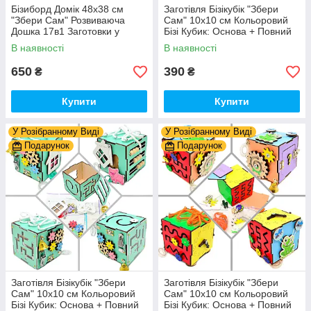
Бізиборд Домік 48x38 см
Заготівля Бізікубік "Збери
"Збери Сам" Розвиваюча
Сам" 10х10 см Кольоровий
Дошка 17в1 Заготовки у
Бізі Кубик: Основа + Повний
Разобранному вигляді +
Комплект (в Розібраному
В наявності
В наявності
Деталі та Фарба
Виді) Кубік Бізи, Жовтий
650
390
₴
₴
Купити
Купити
У Розібранному Виді
У Розібранному Виді
Подарунок
Подарунок
Заготівля Бізікубік "Збери
Заготівля Бізікубік "Збери
Сам" 10х10 см Кольоровий
Сам" 10х10 см Кольоровий
Бізі Кубик: Основа + Повний
Бізі Кубик: Основа + Повний