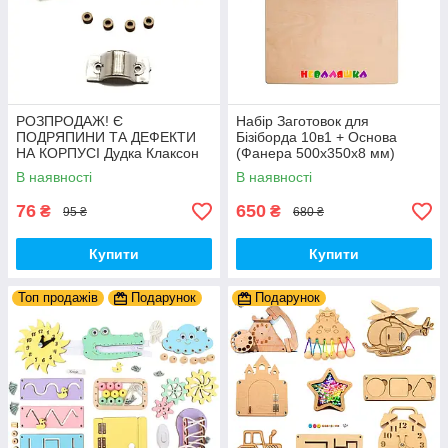
РОЗПРОДАЖ! Є
Набір Заготовок для
ПОДРЯПИНИ ТА ДЕФЕКТИ
Бізіборда 10в1 + Основа
НА КОРПУСІ Дудка Клаксон
(Фанера 500x350x8 мм)
для Велосипедів 14 см Фа-
Базові Деталі, Весь Комплект
В наявності
В наявності
Фа Пластик + Гума
- Собери Сам
76
650
₴
₴
95 ₴
680 ₴
Купити
Купити
Топ продажів
Подарунок
Подарунок