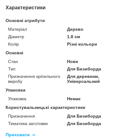
Характеристики
Основні атрибути
Матеріал
Дерево
Діаметр
1.8 см
Колір
Різні кольори
Основні
Стан
Нове
Тип
Для Бизиборда
Призначення кріпильного
Для деревини,
виробу
Універсальний
Упаковка
Упаковка
Немає
Користувальницькі характеристики
Призначення
Для Бизиборда
Тематика заготовки
Для Бизиборда
Приховати