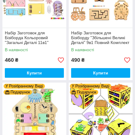
Набір Заготовок для
Набір Заготовок для
Бізіборда Кольоровий
Бізіборду "Збільшені Великі
"Загальні Деталі 11в1"
Деталі" 9в1 Повний Комплект
Базовий Комплект (+Клей,
+ Всі Кріплення
В наявності
В наявності
Шурупи) Набiр Заготівель
для Бiзiкуба
460
490
₴
₴
Купити
Купити
У Розібранному Виді
У Розібранному Виді
Подарунок
Подарунок