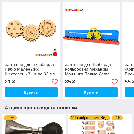
Заготівля для Бизиборда
Заготівля для Бізіборда
Заго
Набір Маленьких
Кольоровий Механізм
Жовт
Шестерень 3 шт по 32 мм
Машинка Пряма Довга
Пром
Дерев'яні Бульки
Шестерня 20 см Механізм
Стрі
21
85
55
₴
₴
Дерев'яні Шестерінки
з Шестерінками
Купити
Купити
Акційні пропозиції та новинки
–20%
У Розібранному Виді
–4%