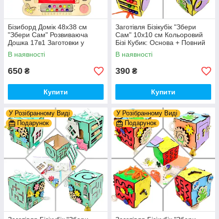
Бізиборд Домік 48x38 см
Заготівля Бізікубік "Збери
"Збери Сам" Розвиваюча
Сам" 10х10 см Кольоровий
Дошка 17в1 Заготовки у
Бізі Кубик: Основа + Повний
Разобранному вигляді +
Комплект (в Розібраному
В наявності
В наявності
Деталі та Фарба
Виді) Кубік Бізи, Жовтий
650
390
₴
₴
Купити
Купити
У Розібранному Виді
У Розібранному Виді
Подарунок
Подарунок