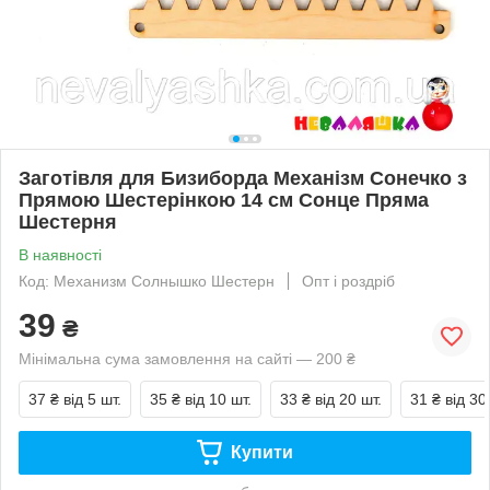
Заготівля для Бизиборда Механізм Сонечко з
Прямою Шестерінкою 14 см Сонце Пряма
Шестерня
В наявності
Код: Механизм Солнышко Шестерн
Опт і роздріб
39
₴
Мінімальна сума замовлення на сайті — 200 ₴
37 ₴
від 5 шт.
35 ₴
від 10 шт.
33 ₴
від 20 шт.
31 ₴
від 30
Купити