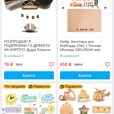
РОЗПРОДАЖ! Є
Набір Заготовок для
ПОДРЯПИНИ ТА ДЕФЕКТИ
Бізіборда 10в1 + Основа
НА КОРПУСІ Дудка Клаксон
(Фанера 500x350x8 мм)
для Велосипедів 14 см Фа-
Базові Деталі, Весь Комплект
В наявності
В наявності
Фа Пластик + Гума
- Собери Сам
76
650
₴
₴
95 ₴
680 ₴
Купити
Купити
Топ продажів
Подарунок
Подарунок