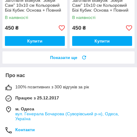
Заготівля Бізікубік "Збери
Заготівля Бізікубік "Збери
Сам" 10х10 см Кольоровий
Сам" 10х10 см Кольоровий
Бізі Кубик: Основа + Повний
Бізі Кубик: Основа + Повний
Комплект (в Розібраному
Комплект (в Розібраному
В наявності
В наявності
Виді) Кубік Бізи, Бірюза
Виді) Кубік Бізи, Різнокол
450
450
₴
₴
Купити
Купити
Показати ще
Про нас
100% позитивних з 300 відгуків за рік
Працює з 25.12.2017
м. Одеса
вул. Генерала Бочарова (Суворівський р-н), Одеса,
Україна
Контакти